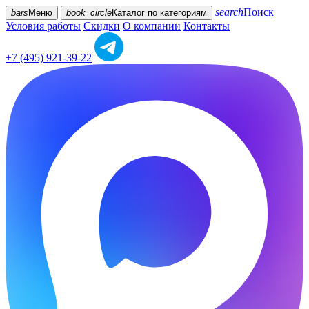
search
Поиск
bars
Меню
book_circle
Каталог
по категориям
Условия работы
Скидки
О компании
Контакты
+7 (495) 921-39-22