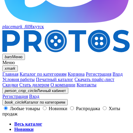
placemark_fill
Якутск
bars
Меню
Меню
xmark
Главная
Каталог по категориям
Корзина
Регистрация
Вход
Условия работы
Печатный каталог
Скачать прайс-лист
Скидки
Стать дилером
О компании
Контакты
person_crop_circle
Личный кабинет
Регистрация
Вход
book_circle
Каталог
по категориям
Любые товары
Новинки
Распродажа
Хиты
продаж
Весь каталог
Новинки