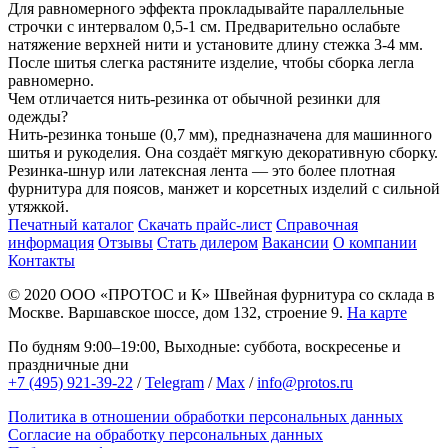
Для равномерного эффекта прокладывайте параллельные
строчки с интервалом 0,5-1 см. Предварительно ослабьте
натяжение верхней нити и установите длину стежка 3-4 мм.
После шитья слегка растяните изделие, чтобы сборка легла
равномерно.
Чем отличается нить-резинка от обычной резинки для
одежды?
Нить-резинка тоньше (0,7 мм), предназначена для машинного
шитья и рукоделия. Она создаёт мягкую декоративную сборку.
Резинка-шнур или латексная лента — это более плотная
фурнитура для поясов, манжет и корсетных изделий с сильной
утяжкой.
Печатный каталог
Скачать прайс-лист
Справочная
информация
Отзывы
Стать дилером
Вакансии
О компании
Контакты
© 2020
ООО «ПРОТОС и К»
Швейная фурнитура со склада в
Москве.
Варшавское шоссе, дом 132, строение 9.
На карте
По будням 9:00–19:00, Выходные: суббота, воскресенье и
праздничные дни
+7 (495) 921-39-22
/
Telegram
/
Max
/
info@protos.ru
Политика в отношении обработки персональных данных
Согласие на обработку персональных данных