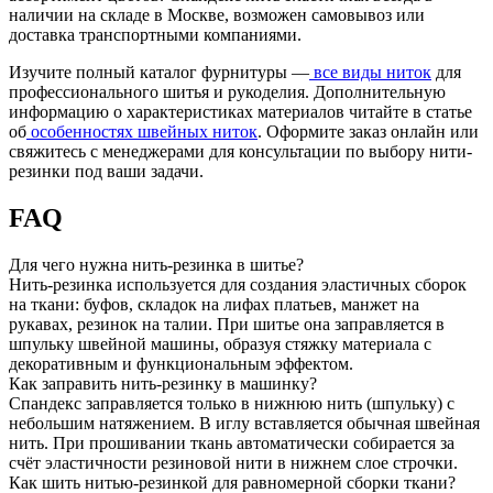
наличии на складе в Москве, возможен самовывоз или
доставка транспортными компаниями.
Изучите полный каталог фурнитуры —
все виды ниток
для
профессионального шитья и рукоделия. Дополнительную
информацию о характеристиках материалов читайте в статье
об
особенностях швейных ниток
. Оформите заказ онлайн или
свяжитесь с менеджерами для консультации по выбору нити-
резинки под ваши задачи.
FAQ
Для чего нужна нить-резинка в шитье?
Нить-резинка используется для создания эластичных сборок
на ткани: буфов, складок на лифах платьев, манжет на
рукавах, резинок на талии. При шитье она заправляется в
шпульку швейной машины, образуя стяжку материала с
декоративным и функциональным эффектом.
Как заправить нить-резинку в машинку?
Спандекс заправляется только в нижнюю нить (шпульку) с
небольшим натяжением. В иглу вставляется обычная швейная
нить. При прошивании ткань автоматически собирается за
счёт эластичности резиновой нити в нижнем слое строчки.
Как шить нитью-резинкой для равномерной сборки ткани?