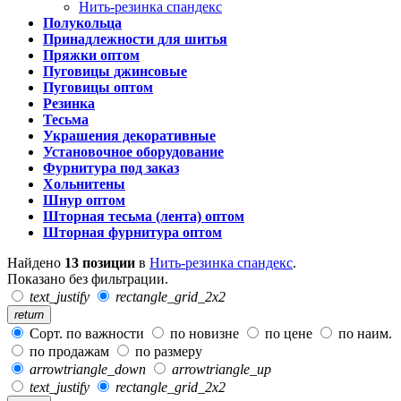
Нить-резинка спандекс
Полукольца
Принадлежности для шитья
Пряжки оптом
Пуговицы джинсовые
Пуговицы оптом
Резинка
Тесьма
Украшения декоративные
Установочное оборудование
Фурнитура под заказ
Хольнитены
Шнур оптом
Шторная тесьма (лента) оптом
Шторная фурнитура оптом
Найдено
13 позиции
в
Нить-резинка спандекс
.
Показано без фильтрации.
text_justify
rectangle_grid_2x2
return
Сорт. по важности
по новизне
по цене
по наим.
по продажам
по размеру
arrowtriangle_down
arrowtriangle_up
text_justify
rectangle_grid_2x2