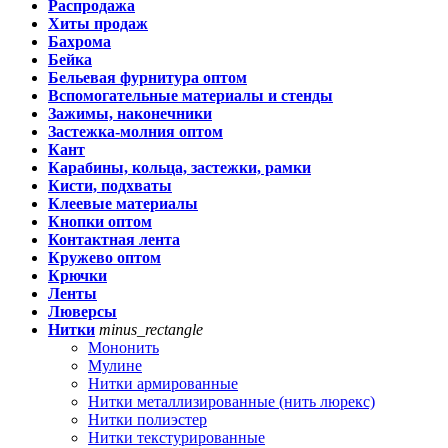
Распродажа
Хиты продаж
Бахрома
Бейка
Бельевая фурнитура оптом
Вспомогательные материалы и стенды
Зажимы, наконечники
Застежка-молния оптом
Кант
Карабины, кольца, застежки, рамки
Кисти, подхваты
Клеевые материалы
Кнопки оптом
Контактная лента
Кружево оптом
Крючки
Ленты
Люверсы
Нитки
minus_rectangle
Мононить
Мулине
Нитки армированные
Нитки металлизированные (нить люрекс)
Нитки полиэстер
Нитки текстурированные