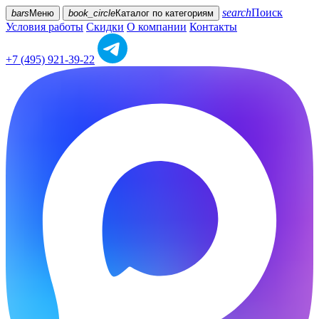
search
Поиск
bars
Меню
book_circle
Каталог
по категориям
Условия работы
Скидки
О компании
Контакты
+7 (495) 921-39-22