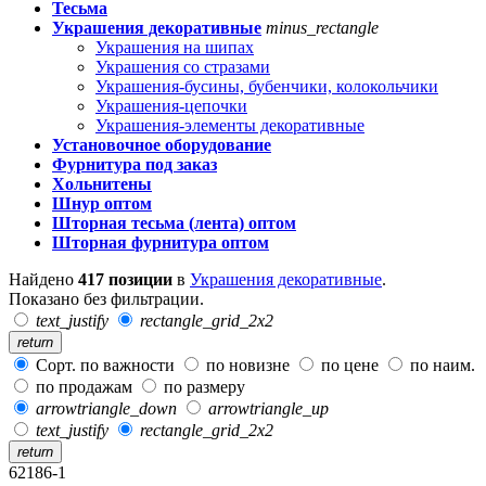
Тесьма
Украшения декоративные
minus_rectangle
Украшения на шипах
Украшения со стразами
Украшения-бусины, бубенчики, колокольчики
Украшения-цепочки
Украшения-элементы декоративные
Установочное оборудование
Фурнитура под заказ
Хольнитены
Шнур оптом
Шторная тесьма (лента) оптом
Шторная фурнитура оптом
Найдено
417 позиции
в
Украшения декоративные
.
Показано без фильтрации.
text_justify
rectangle_grid_2x2
return
Сорт. по важности
по новизне
по цене
по наим.
по продажам
по размеру
arrowtriangle_down
arrowtriangle_up
text_justify
rectangle_grid_2x2
return
62186-1