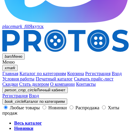
placemark_fill
Якутск
bars
Меню
Меню
xmark
Главная
Каталог по категориям
Корзина
Регистрация
Вход
Условия работы
Печатный каталог
Скачать прайс-лист
Скидки
Стать дилером
О компании
Контакты
person_crop_circle
Личный кабинет
Регистрация
Вход
book_circle
Каталог
по категориям
Любые товары
Новинки
Распродажа
Хиты
продаж
Весь каталог
Новинки