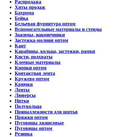
Распродажа
Хиты продаж
Бахрома
Бейка
Бельевая фурнитура оптом
Вспомогательные материалы и стенды
Зажимы, наконечники
Застежка-молния оптом
Кант
Карабины, кольца, застежки, рамки
Кисти, подхваты
Клеевые материалы
Кнопки оптом
Контактная лента
Кружево оптом
Крючки
Ленты
Люверсы
Нитки
Полукольца
Принадлежности для шитья
Пряжки оптом
Пуговицы джинсовые
Пуговицы оптом
Резинка