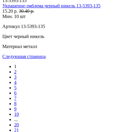
13-5393-135
Украшение-эмблема черный никель 13-5393-135
15.20 р.
30.40 р.
Мин. 10 шт
Артикул
13-5393-135
Цвет
черный никель
Материал
металл
Следующая страница
1
2
3
4
5
6
7
8
9
10
...
20
21