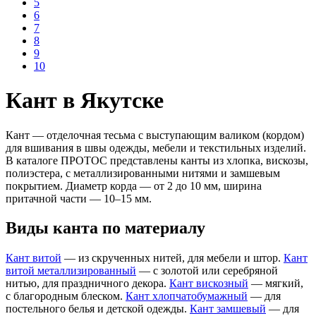
5
6
7
8
9
10
Кант в Якутске
Кант — отделочная тесьма с выступающим валиком (кордом)
для вшивания в швы одежды, мебели и текстильных изделий.
В каталоге ПРОТОС представлены канты из хлопка, вискозы,
полиэстера, с металлизированными нитями и замшевым
покрытием. Диаметр корда — от 2 до 10 мм, ширина
притачной части — 10–15 мм.
Виды канта по материалу
Кант витой
— из скрученных нитей, для мебели и штор.
Кант
витой металлизированный
— с золотой или серебряной
нитью, для праздничного декора.
Кант вискозный
— мягкий,
с благородным блеском.
Кант хлопчатобумажный
— для
постельного белья и детской одежды.
Кант замшевый
— для