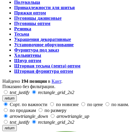
Полукольца
Принадлежности для шитья
Пряжки оптом
Пуговицы джинсовые
Пуговицы оптом
Резинка
Тесьма
Украшения декоративные
Установочное оборудование
Фурнитура под заказ
Хольнитены
Шнур оптом
Шторная тесьма (лента) оптом
Шторная фурнитура оптом
Найдено
194 позиции
в
Кант
.
Показано без фильтрации.
text_justify
rectangle_grid_2x2
return
Сорт. по важности
по новизне
по цене
по наим.
по продажам
по размеру
arrowtriangle_down
arrowtriangle_up
text_justify
rectangle_grid_2x2
return