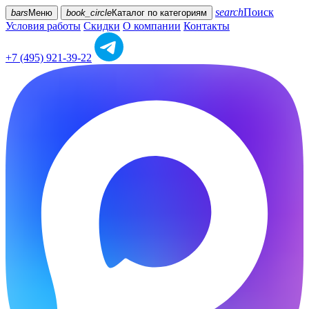
search
Поиск
bars
Меню
book_circle
Каталог
по категориям
Условия работы
Скидки
О компании
Контакты
+7 (495) 921-39-22