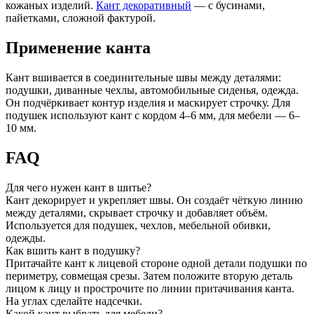
кожаных изделий.
Кант декоративный
— с бусинами,
пайетками, сложной фактурой.
Применение канта
Кант вшивается в соединительные швы между деталями:
подушки, диванные чехлы, автомобильные сиденья, одежда.
Он подчёркивает контур изделия и маскирует строчку. Для
подушек используют кант с кордом 4–6 мм, для мебели — 6–
10 мм.
FAQ
Для чего нужен кант в шитье?
Кант декорирует и укрепляет швы. Он создаёт чёткую линию
между деталями, скрывает строчку и добавляет объём.
Используется для подушек, чехлов, мебельной обивки,
одежды.
Как вшить кант в подушку?
Притачайте кант к лицевой стороне одной детали подушки по
периметру, совмещая срезы. Затем положите вторую деталь
лицом к лицу и прострочите по линии притачивания канта.
На углах сделайте надсечки.
Какой кант выбрать для мебели?