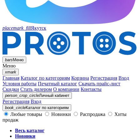
placemark_fill
Якутск
bars
Меню
Меню
xmark
Главная
Каталог по категориям
Корзина
Регистрация
Вход
Условия работы
Печатный каталог
Скачать прайс-лист
Скидки
Стать дилером
О компании
Контакты
person_crop_circle
Личный кабинет
Регистрация
Вход
book_circle
Каталог
по категориям
Любые товары
Новинки
Распродажа
Хиты
продаж
Весь каталог
Новинки