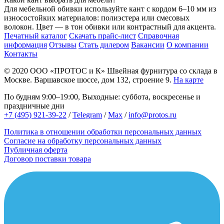
Для мебельной обивки используйте кант с кордом 6–10 мм из
износостойких материалов: полиэстера или смесовых
волокон. Цвет — в тон обивки или контрастный для акцента.
Печатный каталог
Скачать прайс-лист
Справочная
информация
Отзывы
Стать дилером
Вакансии
О компании
Контакты
© 2020
ООО «ПРОТОС и К»
Швейная фурнитура со склада в
Москве.
Варшавское шоссе, дом 132, строение 9.
На карте
По будням 9:00–19:00, Выходные: суббота, воскресенье и
праздничные дни
+7 (495) 921-39-22
/
Telegram
/
Max
/
info@protos.ru
Политика в отношении обработки персональных данных
Согласие на обработку персональных данных
Публичная оферта
Договор поставки товара