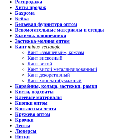
Распродажа
Хиты продаж
Бахрома
Бейка
Бельевая фурнитура оптом
Вспомогательные материалы и стенды
Зажимы, наконечники
Застежка-молния оптом
Кант
minus_rectangle
Кант «замшевый», кожзам
Кант вискозный
Кант витой
Кант витой металлизированный
Кант декоративный
Кант хлопчатобумажный
Карабины, кольца, застежки, рамки
Кисти, подхваты
Клеевые материалы
Кнопки оптом
Контактная лента
Кружево оптом
Крючки
Ленты
Люверсы
Нитки