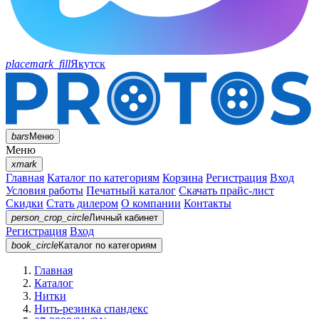
placemark_fill
Якутск
bars
Меню
Меню
xmark
Главная
Каталог по категориям
Корзина
Регистрация
Вход
Условия работы
Печатный каталог
Скачать прайс-лист
Скидки
Стать дилером
О компании
Контакты
person_crop_circle
Личный кабинет
Регистрация
Вход
book_circle
Каталог
по категориям
Главная
Каталог
Нитки
Нить-резинка спандекс