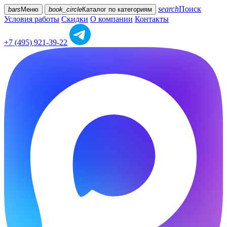
search
Поиск
bars
Меню
book_circle
Каталог
по категориям
Условия работы
Скидки
О компании
Контакты
+7 (495) 921-39-22