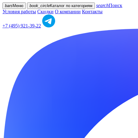
search
Поиск
bars
Меню
book_circle
Каталог
по категориям
Условия работы
Скидки
О компании
Контакты
+7 (495) 921-39-22