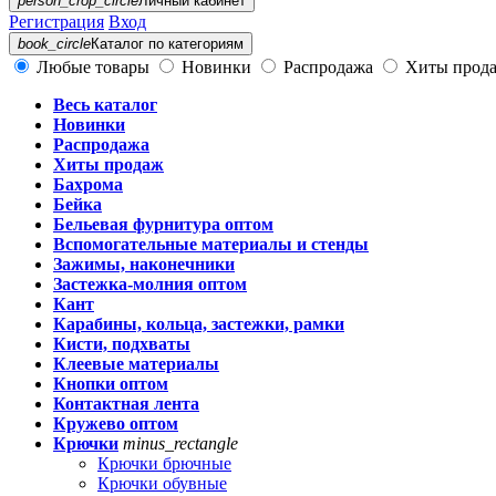
person_crop_circle
Личный кабинет
Регистрация
Вход
book_circle
Каталог
по категориям
Любые товары
Новинки
Распродажа
Хиты прод
Весь каталог
Новинки
Распродажа
Хиты продаж
Бахрома
Бейка
Бельевая фурнитура оптом
Вспомогательные материалы и стенды
Зажимы, наконечники
Застежка-молния оптом
Кант
Карабины, кольца, застежки, рамки
Кисти, подхваты
Клеевые материалы
Кнопки оптом
Контактная лента
Кружево оптом
Крючки
minus_rectangle
Крючки брючные
Крючки обувные