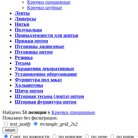
Крючки пришивные
Крючки шубные
Ленты
Люверсы
Нитки
Полукольца
Принадлежности для шитья
Пряжки оптом
Пуговицы джинсовые
Пуговицы оптом
Резинка
Тесьма
Украшения декоративные
Установочное оборудование
Фурнитура под заказ
Хольнитены
Шнур оптом
Шторная тесьма (лента) оптом
Шторная фурнитура оптом
Найдено
51 позиции
в
Крючки пришивные
.
Показано без фильтрации.
text_justify
rectangle_grid_2x2
return
Сорт. по важности
по новизне
по цене
по наим.