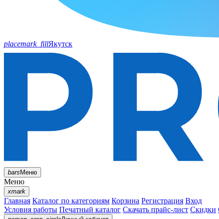
placemark_fill
Якутск
bars
Меню
Меню
xmark
Главная
Каталог по категориям
Корзина
Регистрация
Вход
Условия работы
Печатный каталог
Скачать прайс-лист
Скидки