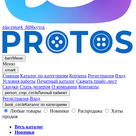
placemark_fill
Якутск
bars
Меню
Меню
xmark
Главная
Каталог по категориям
Корзина
Регистрация
Вход
Условия работы
Печатный каталог
Скачать прайс-лист
Скидки
Стать дилером
О компании
Контакты
person_crop_circle
Личный кабинет
Регистрация
Вход
book_circle
Каталог
по категориям
Любые товары
Новинки
Распродажа
Хиты
продаж
Весь каталог
Новинки