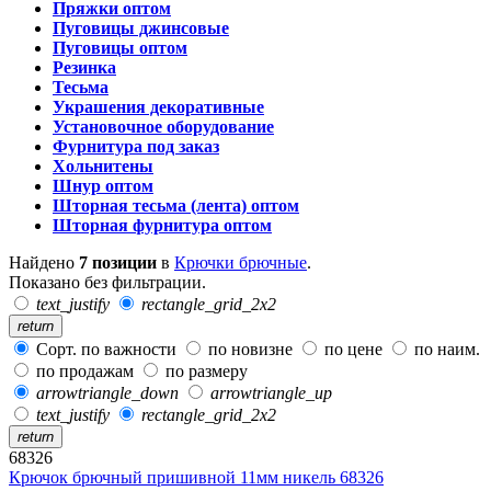
Пряжки оптом
Пуговицы джинсовые
Пуговицы оптом
Резинка
Тесьма
Украшения декоративные
Установочное оборудование
Фурнитура под заказ
Хольнитены
Шнур оптом
Шторная тесьма (лента) оптом
Шторная фурнитура оптом
Найдено
7 позиции
в
Крючки брючные
.
Показано без фильтрации.
text_justify
rectangle_grid_2x2
return
Сорт. по важности
по новизне
по цене
по наим.
по продажам
по размеру
arrowtriangle_down
arrowtriangle_up
text_justify
rectangle_grid_2x2
return
68326
Крючок брючный пришивной 11мм никель 68326