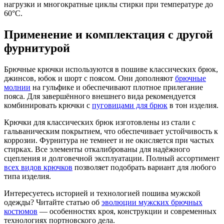
нагрузки и многократные циклы стирки при температуре до
60°C.
Применение и комплектация с другой
фурнитурой
Брючные крючки используются в пошиве классических брюк,
джинсов, юбок и шорт с поясом. Они дополняют
брючные
молнии
на гульфике и обеспечивают плотное прилегание
пояса. Для завершённого внешнего вида рекомендуется
комбинировать крючки с
пуговицами для брюк
в тон изделия.
Крючки для классических брюк изготовлены из стали с
гальваническим покрытием, что обеспечивает устойчивость к
коррозии. Фурнитура не темнеет и не окисляется при частых
стирках. Все элементы откалиброваны для надёжного
сцепления и долговечной эксплуатации. Полный ассортимент
всех видов крючков
позволяет подобрать вариант для любого
типа изделия.
Интересуетесь историей и технологией пошива мужской
одежды? Читайте статью об
эволюции мужских брючных
костюмов
— особенностях кроя, конструкции и современных
технологиях портновского дела.