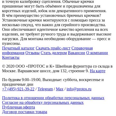
и точную калибровку сцепления. Обычные крючки
пришивные могут быть объёмнее и предназначены для
корсетных изделий, юбок или декоративного применения.
В чём преимущество установочных брючных крючков?
Установочные крючки монтируются с помощью пресса за
несколько секунд, что важно для серийного производства.
Они обеспечивают идентичное качество крепления на всех
изделиях, не требуют ручного труда и выдерживают высокие
нагрузки. Для монтажа необходимо оборудование — пресс и
пуансоны.
Печатный каталог
Скачать прайс-лист
Справочная
информация
Отзывы
Стать дилером
Вакансии
О компании
Контакты
© 2020
ООО «ПРОТОС и К»
Швейная фурнитура со склада в
Москве.
Варшавское шоссе, дом 132, строение 9.
На карте
По будням 9:00–19:00, Выходные: суббота, воскресенье и
праздничные дни
+7 (495) 921-39-22
/
Telegram
/
Max
/
info@protos.ru
Политика в отношении обработки персональных данных
Согласие на обработку персональных данных
Публичная оферта
Договор поставки товара