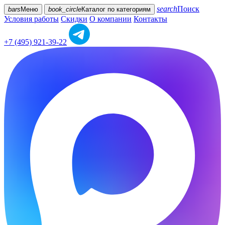
search
Поиск
bars
Меню
book_circle
Каталог
по категориям
Условия работы
Скидки
О компании
Контакты
+7 (495) 921-39-22