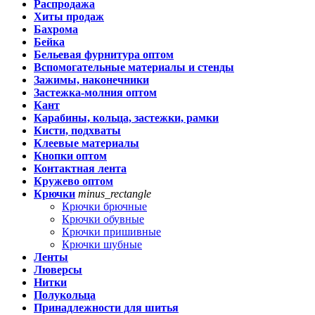
Распродажа
Хиты продаж
Бахрома
Бейка
Бельевая фурнитура оптом
Вспомогательные материалы и стенды
Зажимы, наконечники
Застежка-молния оптом
Кант
Карабины, кольца, застежки, рамки
Кисти, подхваты
Клеевые материалы
Кнопки оптом
Контактная лента
Кружево оптом
Крючки
minus_rectangle
Крючки брючные
Крючки обувные
Крючки пришивные
Крючки шубные
Ленты
Люверсы
Нитки
Полукольца
Принадлежности для шитья