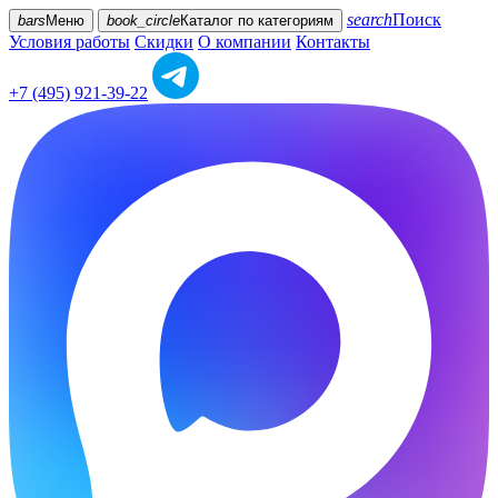
search
Поиск
bars
Меню
book_circle
Каталог
по категориям
Условия работы
Скидки
О компании
Контакты
+7 (495) 921-39-22