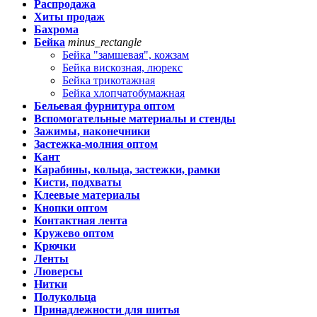
Распродажа
Хиты продаж
Бахрома
Бейка
minus_rectangle
Бейка "замшевая", кожзам
Бейка вискозная, люрекс
Бейка трикотажная
Бейка хлопчатобумажная
Бельевая фурнитура оптом
Вспомогательные материалы и стенды
Зажимы, наконечники
Застежка-молния оптом
Кант
Карабины, кольца, застежки, рамки
Кисти, подхваты
Клеевые материалы
Кнопки оптом
Контактная лента
Кружево оптом
Крючки
Ленты
Люверсы
Нитки
Полукольца
Принадлежности для шитья