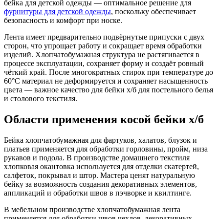
бейка для детской одежды — оптимальное решение для
фурнитуры для детской одежды
, поскольку обеспечивает
безопасность и комфорт при носке.
Лента имеет предварительно подвёрнутые припуски с двух
сторон, что упрощает работу и сокращает время обработки
изделий. Хлопчатобумажная структура не растягивается в
процессе эксплуатации, сохраняет форму и создаёт ровный
чёткий край. После многократных стирок при температуре до
60°C материал не деформируется и сохраняет насыщенность
цвета — важное качество для бейки х/б для постельного белья
и столового текстиля.
Области применения косой бейки х/б
Бейка хлопчатобумажная для фартуков, халатов, блузок и
платьев применяется для обработки горловины, пройм, низа
рукавов и подола. В производстве домашнего текстиля
хлопковая окантовка используется для отделки скатертей,
салфеток, покрывал и штор. Мастера ценят натуральную
бейку за возможность создания декоративных элементов,
аппликаций и обработки швов в пэчворке и квилтинге.
В мебельном производстве хлопчатобумажная лента
применяется для обработки швов чехлов, декоративных