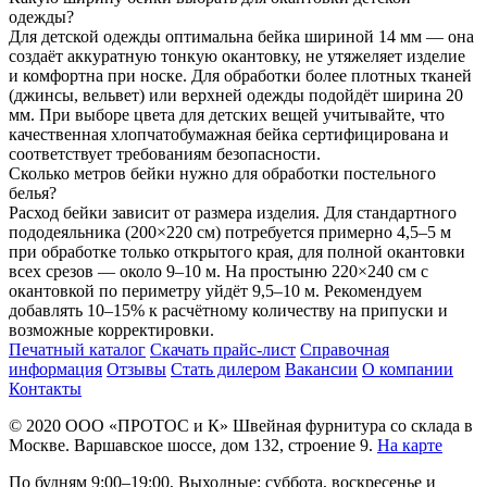
одежды?
Для детской одежды оптимальна бейка шириной 14 мм — она
создаёт аккуратную тонкую окантовку, не утяжеляет изделие
и комфортна при носке. Для обработки более плотных тканей
(джинсы, вельвет) или верхней одежды подойдёт ширина 20
мм. При выборе цвета для детских вещей учитывайте, что
качественная хлопчатобумажная бейка сертифицирована и
соответствует требованиям безопасности.
Сколько метров бейки нужно для обработки постельного
белья?
Расход бейки зависит от размера изделия. Для стандартного
пододеяльника (200×220 см) потребуется примерно 4,5–5 м
при обработке только открытого края, для полной окантовки
всех срезов — около 9–10 м. На простыню 220×240 см с
окантовкой по периметру уйдёт 9,5–10 м. Рекомендуем
добавлять 10–15% к расчётному количеству на припуски и
возможные корректировки.
Печатный каталог
Скачать прайс-лист
Справочная
информация
Отзывы
Стать дилером
Вакансии
О компании
Контакты
© 2020
ООО «ПРОТОС и К»
Швейная фурнитура со склада в
Москве.
Варшавское шоссе, дом 132, строение 9.
На карте
По будням 9:00–19:00, Выходные: суббота, воскресенье и