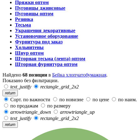
Пряжки оптом
Пуговицы джинсовые
Пуговицы оптом
Резинка
Тесьма
Украшения декоративные
Установочное оборудование
Фурнитура под заказ
Хольнитены
Шнур оптом
Шторная тесьма (лента) оптом
Шторная фурнитура оптом
Найдено
68 позиции
в
Бейка хлопчатобумажная
.
Показано без фильтрации.
text_justify
rectangle_grid_2x2
return
Сорт. по важности
по новизне
по цене
по наим.
по продажам
по размеру
arrowtriangle_down
arrowtriangle_up
text_justify
rectangle_grid_2x2
return