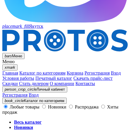
placemark_fill
Якутск
bars
Меню
Меню
xmark
Главная
Каталог по категориям
Корзина
Регистрация
Вход
Условия работы
Печатный каталог
Скачать прайс-лист
Скидки
Стать дилером
О компании
Контакты
person_crop_circle
Личный кабинет
Регистрация
Вход
book_circle
Каталог
по категориям
Любые товары
Новинки
Распродажа
Хиты
продаж
Весь каталог
Новинки