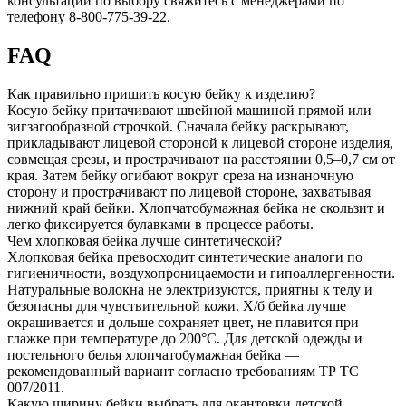
консультации по выбору свяжитесь с менеджерами по
телефону 8-800-775-39-22.
FAQ
Как правильно пришить косую бейку к изделию?
Косую бейку притачивают швейной машиной прямой или
зигзагообразной строчкой. Сначала бейку раскрывают,
прикладывают лицевой стороной к лицевой стороне изделия,
совмещая срезы, и прострачивают на расстоянии 0,5–0,7 см от
края. Затем бейку огибают вокруг среза на изнаночную
сторону и прострачивают по лицевой стороне, захватывая
нижний край бейки. Хлопчатобумажная бейка не скользит и
легко фиксируется булавками в процессе работы.
Чем хлопковая бейка лучше синтетической?
Хлопковая бейка превосходит синтетические аналоги по
гигиеничности, воздухопроницаемости и гипоаллергенности.
Натуральные волокна не электризуются, приятны к телу и
безопасны для чувствительной кожи. Х/б бейка лучше
окрашивается и дольше сохраняет цвет, не плавится при
глажке при температуре до 200°C. Для детской одежды и
постельного белья хлопчатобумажная бейка —
рекомендованный вариант согласно требованиям ТР ТС
007/2011.
Какую ширину бейки выбрать для окантовки детской