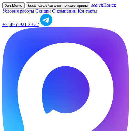
search
Поиск
bars
Меню
book_circle
Каталог
по категориям
Условия работы
Скидки
О компании
Контакты
+7 (495) 921-39-22