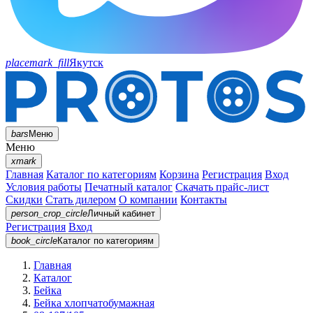
placemark_fill
Якутск
bars
Меню
Меню
xmark
Главная
Каталог по категориям
Корзина
Регистрация
Вход
Условия работы
Печатный каталог
Скачать прайс-лист
Скидки
Стать дилером
О компании
Контакты
person_crop_circle
Личный кабинет
Регистрация
Вход
book_circle
Каталог
по категориям
Главная
Каталог
Бейка
Бейка хлопчатобумажная