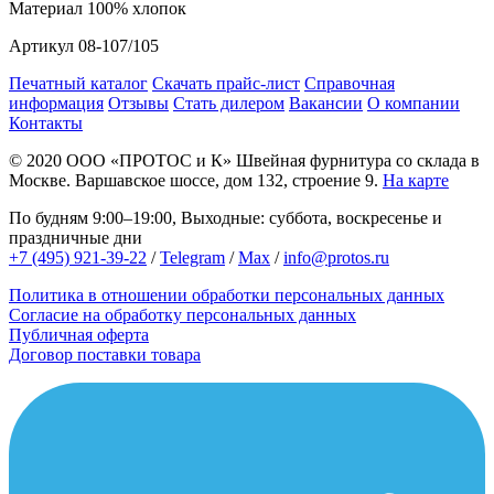
Материал
100% хлопок
Артикул
08-107/105
Печатный каталог
Скачать прайс-лист
Справочная
информация
Отзывы
Стать дилером
Вакансии
О компании
Контакты
© 2020
ООО «ПРОТОС и К»
Швейная фурнитура со склада в
Москве.
Варшавское шоссе, дом 132, строение 9.
На карте
По будням 9:00–19:00, Выходные: суббота, воскресенье и
праздничные дни
+7 (495) 921-39-22
/
Telegram
/
Max
/
info@protos.ru
Политика в отношении обработки персональных данных
Согласие на обработку персональных данных
Публичная оферта
Договор поставки товара