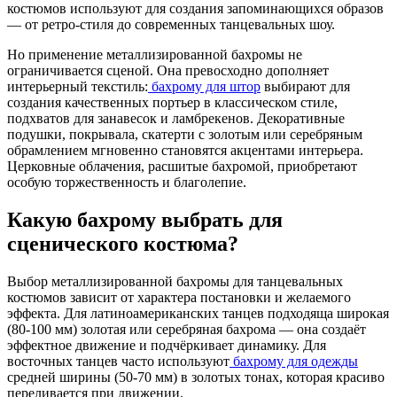
костюмов используют для создания запоминающихся образов
— от ретро-стиля до современных танцевальных шоу.
Но применение металлизированной бахромы не
ограничивается сценой. Она превосходно дополняет
интерьерный текстиль:
бахрому для штор
выбирают для
создания качественных портьер в классическом стиле,
подхватов для занавесок и ламбрекенов. Декоративные
подушки, покрывала, скатерти с золотым или серебряным
обрамлением мгновенно становятся акцентами интерьера.
Церковные облачения, расшитые бахромой, приобретают
особую торжественность и благолепие.
Какую бахрому выбрать для
сценического костюма?
Выбор металлизированной бахромы для танцевальных
костюмов зависит от характера постановки и желаемого
эффекта. Для латиноамериканских танцев подходяща широкая
(80-100 мм) золотая или серебряная бахрома — она создаёт
эффектное движение и подчёркивает динамику. Для
восточных танцев часто используют
бахрому для одежды
средней ширины (50-70 мм) в золотых тонах, которая красиво
переливается при движении.