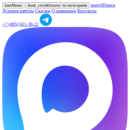
search
Поиск
bars
Меню
book_circle
Каталог
по категориям
Условия работы
Скидки
О компании
Контакты
+7 (495) 921-39-22