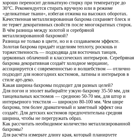
хорошо переносит деликатную стирку при температуре до
30°C. Рекомендуется стирать вручную или в режиме
«деликатные ткани», избегая отжима на высоких оборотах.
Качественная металлизированная бахрома сохраняет блеск и
не теряет декоративных свойств после многократных стирок.
В чём разница между золотой и серебряной
металлизированной бахромой?
Разница не только в цвете, но и в создаваемом эффекте.
Золотая бахрома придаёт изделиям теплоту, роскошь и
торжественность — подходяща для восточных танцев,
церковных облачений и классических интерьеров. Серебряная
бахрома декоративная создаёт холодное мерцание,
ассоциируется с современностью и волшебством — отлично
подходит для новогодних костюмов, латины и интерьеров в
стиле арт-деко.
Какая ширина бахромы подходит для разных целей?
Для погон и эполет выбирайте узкую бахрому 35-50 мм, для
танцевальных костюмов — среднюю 50-70 мм, для штор и
интерьерного текстиля — широкую 80-100 мм. Чем шире
бахрома, тем более драматичный и заметный эффект она
создаёт. Для детских костюмов предпочтительна средняя
ширина, чтобы не перегружать образ.
Как рассчитать необходимое количество металлизированной
бахромы?
Для расчёта измерьте длину края, который планируете