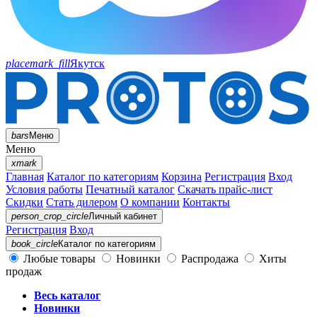
placemark_fill
Якутск
bars
Меню
Меню
xmark
Главная
Каталог по категориям
Корзина
Регистрация
Вход
Условия работы
Печатный каталог
Скачать прайс-лист
Скидки
Стать дилером
О компании
Контакты
person_crop_circle
Личный кабинет
Регистрация
Вход
book_circle
Каталог
по категориям
Любые товары
Новинки
Распродажа
Хиты
продаж
Весь каталог
Новинки