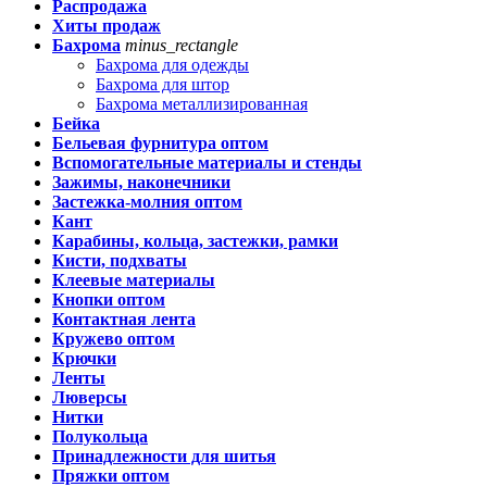
Распродажа
Хиты продаж
Бахрома
minus_rectangle
Бахрома для одежды
Бахрома для штор
Бахрома металлизированная
Бейка
Бельевая фурнитура оптом
Вспомогательные материалы и стенды
Зажимы, наконечники
Застежка-молния оптом
Кант
Карабины, кольца, застежки, рамки
Кисти, подхваты
Клеевые материалы
Кнопки оптом
Контактная лента
Кружево оптом
Крючки
Ленты
Люверсы
Нитки
Полукольца
Принадлежности для шитья
Пряжки оптом