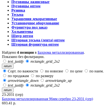
Пуговицы джинсовые
Пуговицы оптом
Резинка
Тесьма
Украшения декоративные
Установочное оборудование
Фурнитура под заказ
Хольнитены
Шнур оптом
Шторная тесьма (лента) оптом
Шторная фурнитура оптом
Найдено
4 позиции
в
Бахрома металлизированная
.
Показано без фильтрации.
text_justify
rectangle_grid_2x2
return
Сорт. по важности
по новизне
по цене
по наим.
по продажам
по размеру
arrowtriangle_down
arrowtriangle_up
text_justify
rectangle_grid_2x2
return
23-2031 (сер)
Бахрома металлизированная 96мм серебро 23-2031 (сер)
693.41 р.