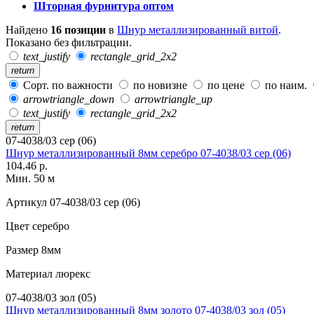
Шторная фурнитура оптом
Найдено
16 позиции
в
Шнур металлизированный витой
.
Показано без фильтрации.
text_justify
rectangle_grid_2x2
return
Сорт. по важности
по новизне
по цене
по наим.
arrowtriangle_down
arrowtriangle_up
text_justify
rectangle_grid_2x2
return
07-4038/03 сер (06)
Шнур металлизированный 8мм серебро 07-4038/03 сер (06)
104.46 р.
Мин. 50 м
Артикул
07-4038/03 сер (06)
Цвет
серебро
Размер
8мм
Материал
люрекс
07-4038/03 зол (05)
Шнур металлизированный 8мм золото 07-4038/03 зол (05)