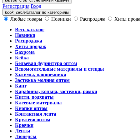
person_crop_circle
Личный кабинет
Регистрация
Вход
book_circle
Каталог
по категориям
Любые товары
Новинки
Распродажа
Хиты прод
Весь каталог
Новинки
Распродажа
Хиты продаж
Бахрома
Бейка
Бельевая фурнитура оптом
Вспомогательные материалы и стенды
Зажимы, наконечники
Застежка-молния оптом
Кант
Карабины, кольца, застежки, рамки
Кисти, подхваты
Клеевые материалы
Кнопки оптом
Контактная лента
Кружево оптом
Крючки
Ленты
Люверсы