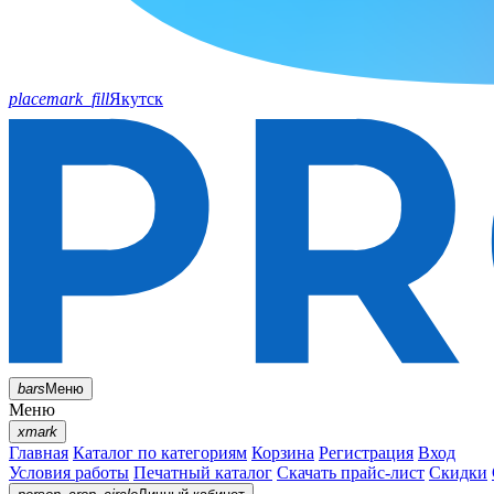
placemark_fill
Якутск
bars
Меню
Меню
xmark
Главная
Каталог по категориям
Корзина
Регистрация
Вход
Условия работы
Печатный каталог
Скачать прайс-лист
Скидки