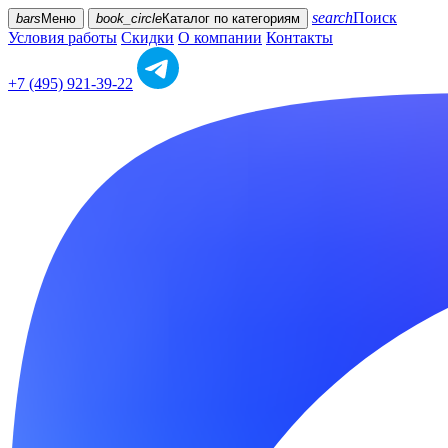
search
Поиск
bars
Меню
book_circle
Каталог
по категориям
Условия работы
Скидки
О компании
Контакты
+7 (495) 921-39-22