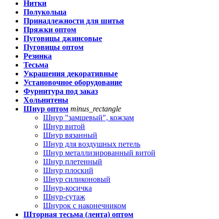
Нитки
Полукольца
Принадлежности для шитья
Пряжки оптом
Пуговицы джинсовые
Пуговицы оптом
Резинка
Тесьма
Украшения декоративные
Установочное оборудование
Фурнитура под заказ
Хольнитены
Шнур оптом
minus_rectangle
Шнур "замшевый", кожзам
Шнур витой
Шнур вязанный
Шнур для воздушных петель
Шнур металлизированный витой
Шнур плетенный
Шнур плоский
Шнур силиконовый
Шнур-косичка
Шнур-сутаж
Шнурок с наконечником
Шторная тесьма (лента) оптом