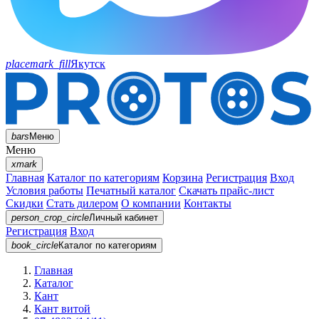
placemark_fill
Якутск
bars
Меню
Меню
xmark
Главная
Каталог по категориям
Корзина
Регистрация
Вход
Условия работы
Печатный каталог
Скачать прайс-лист
Скидки
Стать дилером
О компании
Контакты
person_crop_circle
Личный кабинет
Регистрация
Вход
book_circle
Каталог
по категориям
Главная
Каталог
Кант
Кант витой