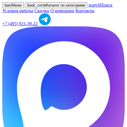
search
Поиск
bars
Меню
book_circle
Каталог
по категориям
Условия работы
Скидки
О компании
Контакты
+7 (495) 921-39-22