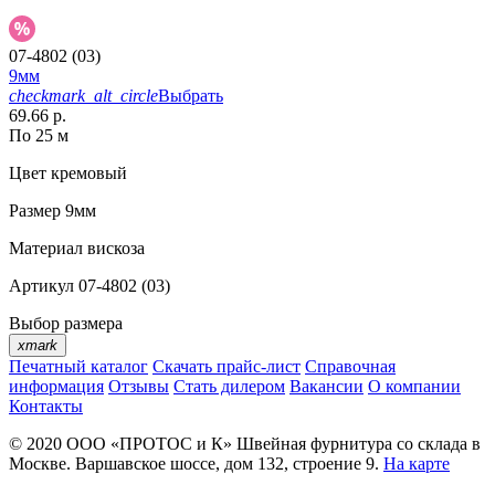
07-4802 (03)
9мм
checkmark_alt_circle
Выбрать
69.66 р.
По 25 м
Цвет
кремовый
Размер
9мм
Материал
вискоза
Артикул
07-4802 (03)
Выбор размера
xmark
Печатный каталог
Скачать прайс-лист
Справочная
информация
Отзывы
Стать дилером
Вакансии
О компании
Контакты
© 2020
ООО «ПРОТОС и К»
Швейная фурнитура со склада в
Москве.
Варшавское шоссе, дом 132, строение 9.
На карте