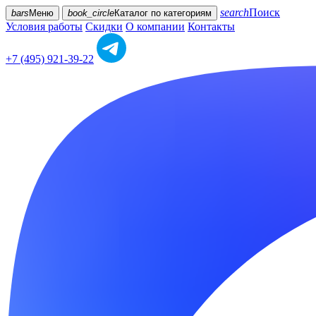
search
Поиск
bars
Меню
book_circle
Каталог
по категориям
Условия работы
Скидки
О компании
Контакты
+7 (495) 921-39-22