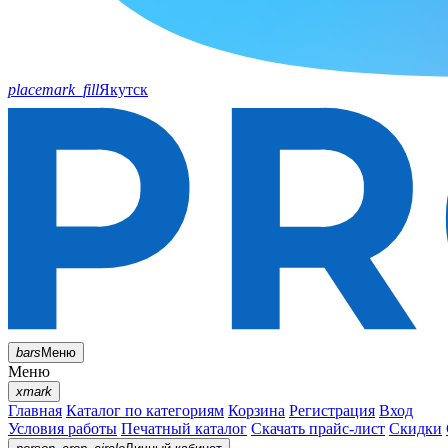
placemark_fill
Якутск
bars
Меню
Меню
xmark
Главная
Каталог по категориям
Корзина
Регистрация
Вход
Условия работы
Печатный каталог
Скачать прайс-лист
Скидки