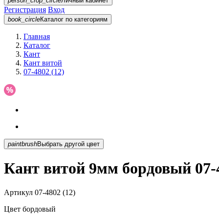
person_crop_circle
Личный кабинет
Регистрация
Вход
book_circle
Каталог
по категориям
Главная
Каталог
Кант
Кант витой
07-4802 (12)
paintbrush
Выбрать другой цвет
Кант витой 9мм бордовый 07-4
Артикул
07-4802 (12)
Цвет
бордовый