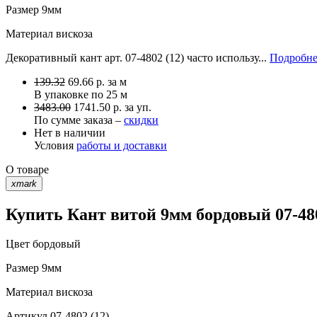
Размер
9мм
Материал
вискоза
Декоративный кант арт. 07-4802 (12) часто использу...
Подробне
139.32
69.66
р.
за м
В упаковке по
25 м
3483.00
1741.50 р. за уп.
По сумме заказа –
скидки
Нет в наличии
Условия
работы и доставки
О товаре
xmark
Купить Кант витой 9мм бордовый 07-480
Цвет
бордовый
Размер
9мм
Материал
вискоза
Артикул
07-4802 (12)