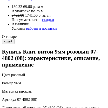
139.32
69.66
р.
за м
В упаковке по
25 м
3483.00
1741.50 р. за уп.
По сумме заказа –
скидки
В наличии
Условия
работы и доставки
О товаре
xmark
Купить Кант витой 9мм розовый 07-
4802 (08): характеристики, описание,
применение
Цвет
розовый
Размер
9мм
Материал
вискоза
Артикул
07-4802 (08)
Декоративный кант арт. 07-4802 (08) часто используются в