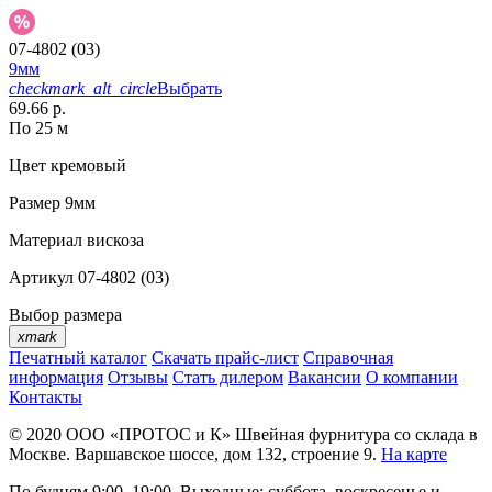
07-4802 (03)
9мм
checkmark_alt_circle
Выбрать
69.66 р.
По 25 м
Цвет
кремовый
Размер
9мм
Материал
вискоза
Артикул
07-4802 (03)
Выбор размера
xmark
Печатный каталог
Скачать прайс-лист
Справочная
информация
Отзывы
Стать дилером
Вакансии
О компании
Контакты
© 2020
ООО «ПРОТОС и К»
Швейная фурнитура со склада в
Москве.
Варшавское шоссе, дом 132, строение 9.
На карте
По будням 9:00–19:00, Выходные: суббота, воскресенье и