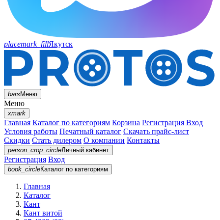
placemark_fill
Якутск
bars
Меню
Меню
xmark
Главная
Каталог по категориям
Корзина
Регистрация
Вход
Условия работы
Печатный каталог
Скачать прайс-лист
Скидки
Стать дилером
О компании
Контакты
person_crop_circle
Личный кабинет
Регистрация
Вход
book_circle
Каталог
по категориям
Главная
Каталог
Кант
Кант витой