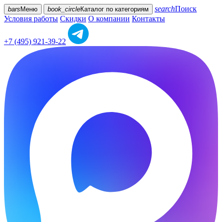
search
Поиск
bars
Меню
book_circle
Каталог
по категориям
Условия работы
Скидки
О компании
Контакты
+7 (495) 921-39-22