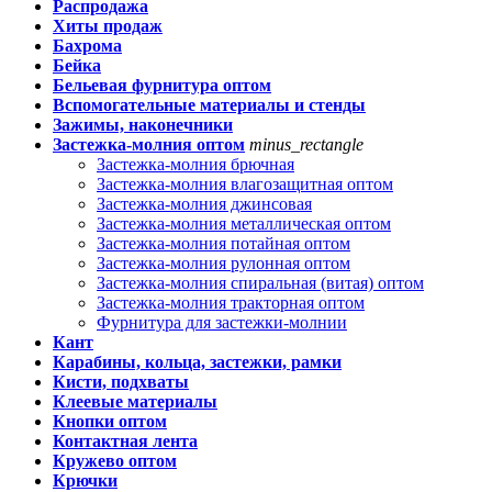
Распродажа
Хиты продаж
Бахрома
Бейка
Бельевая фурнитура оптом
Вспомогательные материалы и стенды
Зажимы, наконечники
Застежка-молния оптом
minus_rectangle
Застежка-молния брючная
Застежка-молния влагозащитная оптом
Застежка-молния джинсовая
Застежка-молния металлическая оптом
Застежка-молния потайная оптом
Застежка-молния рулонная оптом
Застежка-молния спиральная (витая) оптом
Застежка-молния тракторная оптом
Фурнитура для застежки-молнии
Кант
Карабины, кольца, застежки, рамки
Кисти, подхваты
Клеевые материалы
Кнопки оптом
Контактная лента
Кружево оптом
Крючки