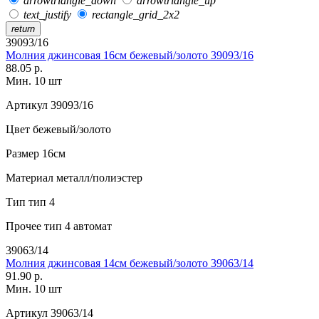
arrowtriangle_down
arrowtriangle_up
text_justify
rectangle_grid_2x2
return
39093/16
Молния джинсовая 16см бежевый/золото 39093/16
88.05 р.
Мин. 10 шт
Артикул
39093/16
Цвет
бежевый/золото
Размер
16см
Материал
металл/полиэстер
Тип
тип 4
Прочее
тип 4 автомат
39063/14
Молния джинсовая 14см бежевый/золото 39063/14
91.90 р.
Мин. 10 шт
Артикул
39063/14