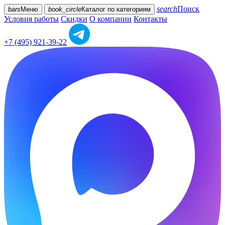
search
Поиск
bars
Меню
book_circle
Каталог
по категориям
Условия работы
Скидки
О компании
Контакты
+7 (495) 921-39-22