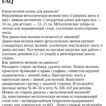
FAQ
Какая молния нужна для джинсов?
Неразъёмная металлическая молния типа 4 (ширина звена 4
мм) с замком-автоматом. Стандартная длина для взрослых —
18 см, для детских — 12–15 см. Металлические зубцы из
латуни или нержавеющей стали, усиленная полиэстеровая
лента.
Чем джинсовая молния отличается от обычной?
Джинсовая молния имеет металлические звенья крупнее
стандартных витых молний, усиленную текстильную ленту и
замок-автомат. Рассчитана на высокие нагрузки при работе с
плотным денимом (12–14 унций) и многократные циклы
стирки.
Как заменить молнию на джинсах?
Распорите старую застёжку, удалите нитки. Новую молнию
приколите булавками к краям гульфика, совместив верхний
ограничитель с линией пояса. Пристрочите ленту к
припускам швов с лапкой для молний. Выполните
декоративную строчку с лицевой стороны. Используйте
прочные нитки № 40–50 и иглу № 100–110 для денима.
Можно ли стирать джинсы с металлической молнией?
Да, качественные металлические молнии из нержавеющей
стали или с антикоррозийным покрытием выдерживают
стирку при температуре до 60°C. Перед стиркой застёгивайте