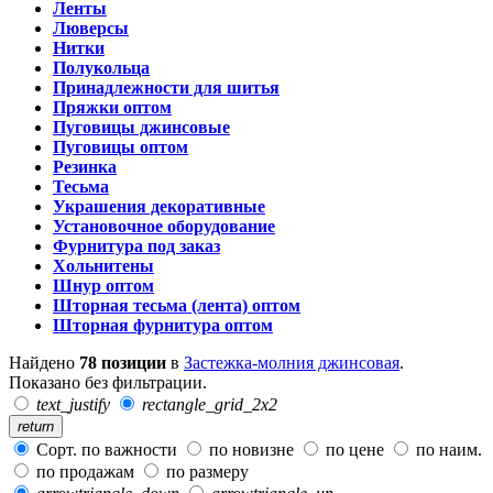
Ленты
Люверсы
Нитки
Полукольца
Принадлежности для шитья
Пряжки оптом
Пуговицы джинсовые
Пуговицы оптом
Резинка
Тесьма
Украшения декоративные
Установочное оборудование
Фурнитура под заказ
Хольнитены
Шнур оптом
Шторная тесьма (лента) оптом
Шторная фурнитура оптом
Найдено
78 позиции
в
Застежка-молния джинсовая
.
Показано без фильтрации.
text_justify
rectangle_grid_2x2
return
Сорт. по важности
по новизне
по цене
по наим.
по продажам
по размеру