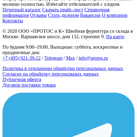
молнию полностью. Избегайте отбеливателей с хлором.
Печатный каталог
Скачать прайс-лист
Справочная
информация
Отзывы
Стать дилером
Вакансии
О компании
Контакты
© 2020
ООО «ПРОТОС и К»
Швейная фурнитура со склада в
Москве.
Варшавское шоссе, дом 132, строение 9.
На карте
По будням 9:00–19:00, Выходные: суббота, воскресенье и
праздничные дни
+7 (495) 921-39-22
/
Telegram
/
Max
/
info@protos.ru
Политика в отношении обработки персональных данных
Согласие на обработку персональных данных
Публичная оферта
Договор поставки товара