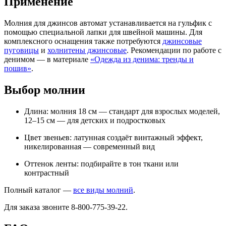
Применение
Молния для джинсов автомат устанавливается на гульфик с
помощью специальной лапки для швейной машины. Для
комплексного оснащения также потребуются
джинсовые
пуговицы
и
холнитены джинсовые
. Рекомендации по работе с
денимом — в материале
«Одежда из денима: тренды и
пошив»
.
Выбор молнии
Длина: молния 18 см — стандарт для взрослых моделей,
12–15 см — для детских и подростковых
Цвет звеньев: латунная создаёт винтажный эффект,
никелированная — современный вид
Оттенок ленты: подбирайте в тон ткани или
контрастный
Полный каталог —
все виды молний
.
Для заказа звоните 8-800-775-39-22.