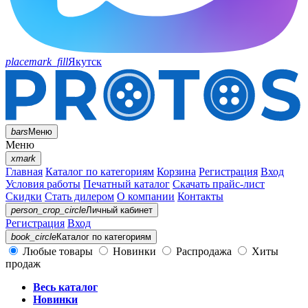
placemark_fill
Якутск
bars
Меню
Меню
xmark
Главная
Каталог по категориям
Корзина
Регистрация
Вход
Условия работы
Печатный каталог
Скачать прайс-лист
Скидки
Стать дилером
О компании
Контакты
person_crop_circle
Личный кабинет
Регистрация
Вход
book_circle
Каталог
по категориям
Любые товары
Новинки
Распродажа
Хиты
продаж
Весь каталог
Новинки