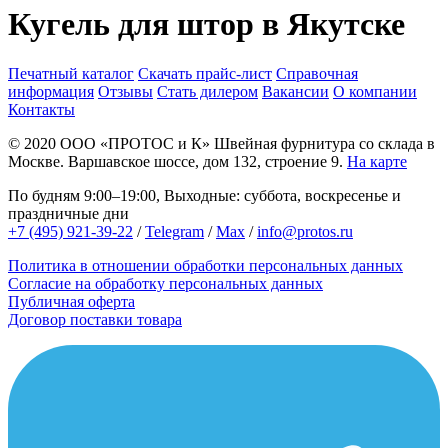
Кугель для штор в Якутске
Печатный каталог
Скачать прайс-лист
Справочная
информация
Отзывы
Стать дилером
Вакансии
О компании
Контакты
© 2020
ООО «ПРОТОС и К»
Швейная фурнитура со склада в
Москве.
Варшавское шоссе, дом 132, строение 9.
На карте
По будням 9:00–19:00, Выходные: суббота, воскресенье и
праздничные дни
+7 (495) 921-39-22
/
Telegram
/
Max
/
info@protos.ru
Политика в отношении обработки персональных данных
Согласие на обработку персональных данных
Публичная оферта
Договор поставки товара