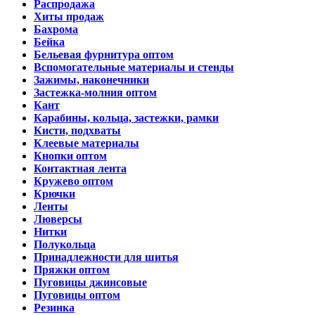
Распродажа
Хиты продаж
Бахрома
Бейка
Бельевая фурнитура оптом
Вспомогательные материалы и стенды
Зажимы, наконечники
Застежка-молния оптом
Кант
Карабины, кольца, застежки, рамки
Кисти, подхваты
Клеевые материалы
Кнопки оптом
Контактная лента
Кружево оптом
Крючки
Ленты
Люверсы
Нитки
Полукольца
Принадлежности для шитья
Пряжки оптом
Пуговицы джинсовые
Пуговицы оптом
Резинка