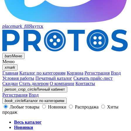
placemark_fill
Якутск
bars
Меню
Меню
xmark
Главная
Каталог по категориям
Корзина
Регистрация
Вход
Условия работы
Печатный каталог
Скачать прайс-лист
Скидки
Стать дилером
О компании
Контакты
person_crop_circle
Личный кабинет
Регистрация
Вход
book_circle
Каталог
по категориям
Любые товары
Новинки
Распродажа
Хиты
продаж
Весь каталог
Новинки