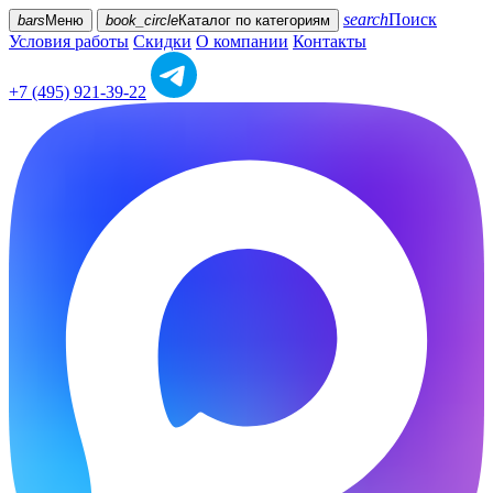
search
Поиск
bars
Меню
book_circle
Каталог
по категориям
Условия работы
Скидки
О компании
Контакты
+7 (495) 921-39-22