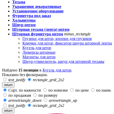
Тесьма
Украшения декоративные
Установочное оборудование
Фурнитура под заказ
Хольнитены
Шнур оптом
Шторная тесьма (лента) оптом
Шторная фурнитура оптом
minus_rectangle
Грузики для штор, кнопки для грузиков
Крючки для штор, фиксатор шнура шторной ленты
Кугель для штор
Люверсы шторные
Магниты для штор
Шнур-утяжелитель, шнур для шторной тесьмы
Найдено
15 позиции
в
Кугель для штор
.
Показано без фильтрации.
text_justify
rectangle_grid_2x2
return
Сорт. по важности
по новизне
по цене
по наим.
по продажам
по размеру
arrowtriangle_down
arrowtriangle_up
text_justify
rectangle_grid_2x2
return