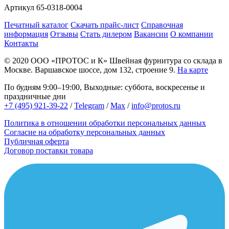
Артикул
65-0318-0004
Печатный каталог
Скачать прайс-лист
Справочная
информация
Отзывы
Стать дилером
Вакансии
О компании
Контакты
© 2020
ООО «ПРОТОС и К»
Швейная фурнитура со склада в
Москве.
Варшавское шоссе, дом 132, строение 9.
На карте
По будням 9:00–19:00, Выходные: суббота, воскресенье и
праздничные дни
+7 (495) 921-39-22
/
Telegram
/
Max
/
info@protos.ru
Политика в отношении обработки персональных данных
Согласие на обработку персональных данных
Публичная оферта
Договор поставки товара