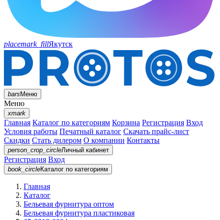
placemark_fill
Якутск
bars
Меню
Меню
xmark
Главная
Каталог по категориям
Корзина
Регистрация
Вход
Условия работы
Печатный каталог
Скачать прайс-лист
Скидки
Стать дилером
О компании
Контакты
person_crop_circle
Личный кабинет
Регистрация
Вход
book_circle
Каталог
по категориям
Главная
Каталог
Бельевая фурнитура оптом
Бельевая фурнитура пластиковая