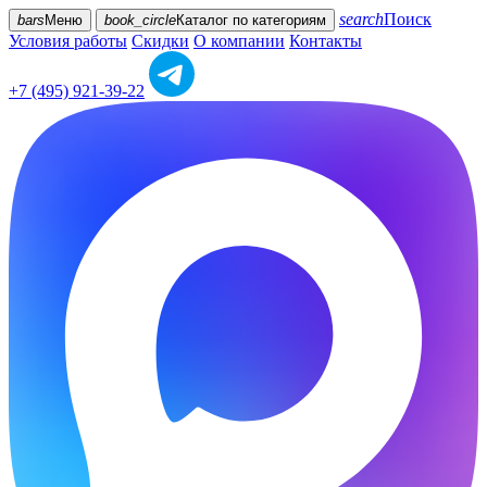
search
Поиск
bars
Меню
book_circle
Каталог
по категориям
Условия работы
Скидки
О компании
Контакты
+7 (495) 921-39-22