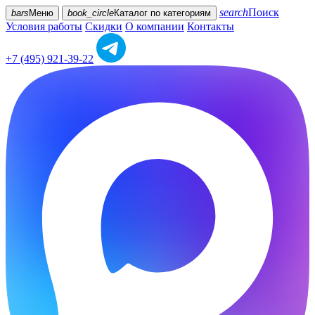
search
Поиск
bars
Меню
book_circle
Каталог
по категориям
Условия работы
Скидки
О компании
Контакты
+7 (495) 921-39-22