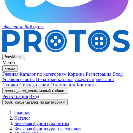
placemark_fill
Якутск
bars
Меню
Меню
xmark
Главная
Каталог по категориям
Корзина
Регистрация
Вход
Условия работы
Печатный каталог
Скачать прайс-лист
Скидки
Стать дилером
О компании
Контакты
person_crop_circle
Личный кабинет
Регистрация
Вход
book_circle
Каталог
по категориям
Главная
Каталог
Бельевая фурнитура оптом
Бельевая фурнитура пластиковая