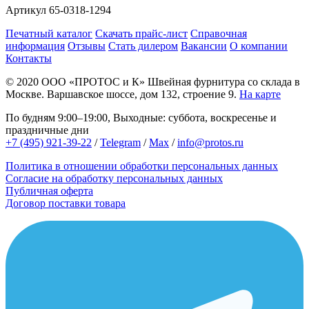
Артикул
65-0318-1294
Печатный каталог
Скачать прайс-лист
Справочная
информация
Отзывы
Стать дилером
Вакансии
О компании
Контакты
© 2020
ООО «ПРОТОС и К»
Швейная фурнитура со склада в
Москве.
Варшавское шоссе, дом 132, строение 9.
На карте
По будням 9:00–19:00, Выходные: суббота, воскресенье и
праздничные дни
+7 (495) 921-39-22
/
Telegram
/
Max
/
info@protos.ru
Политика в отношении обработки персональных данных
Согласие на обработку персональных данных
Публичная оферта
Договор поставки товара