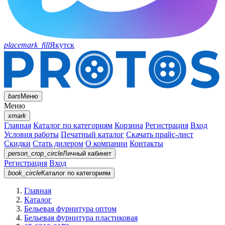
placemark_fill
Якутск
bars
Меню
Меню
xmark
Главная
Каталог по категориям
Корзина
Регистрация
Вход
Условия работы
Печатный каталог
Скачать прайс-лист
Скидки
Стать дилером
О компании
Контакты
person_crop_circle
Личный кабинет
Регистрация
Вход
book_circle
Каталог
по категориям
Главная
Каталог
Бельевая фурнитура оптом
Бельевая фурнитура пластиковая