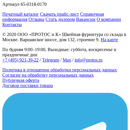
Артикул
65-0318-0170
Печатный каталог
Скачать прайс-лист
Справочная
информация
Отзывы
Стать дилером
Вакансии
О компании
Контакты
© 2020
ООО «ПРОТОС и К»
Швейная фурнитура со склада в
Москве.
Варшавское шоссе, дом 132, строение 9.
На карте
По будням 9:00–19:00, Выходные: суббота, воскресенье и
праздничные дни
+7 (495) 921-39-22
/
Telegram
/
Max
/
info@protos.ru
Политика в отношении обработки персональных данных
Согласие на обработку персональных данных
Публичная оферта
Договор поставки товара