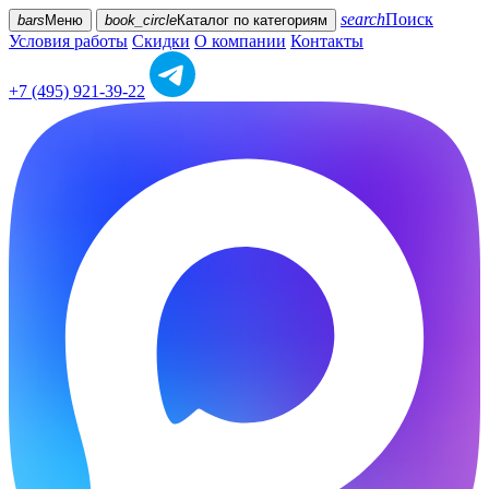
search
Поиск
bars
Меню
book_circle
Каталог
по категориям
Условия работы
Скидки
О компании
Контакты
+7 (495) 921-39-22