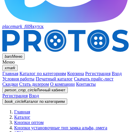
placemark_fill
Якутск
bars
Меню
Меню
xmark
Главная
Каталог по категориям
Корзина
Регистрация
Вход
Условия работы
Печатный каталог
Скачать прайс-лист
Скидки
Стать дилером
О компании
Контакты
person_crop_circle
Личный кабинет
Регистрация
Вход
book_circle
Каталог
по категориям
Главная
Каталог
Кнопки оптом
Кнопки установочные тип замка альфа, омега