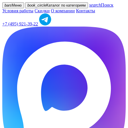
search
Поиск
bars
Меню
book_circle
Каталог
по категориям
Условия работы
Скидки
О компании
Контакты
+7 (495) 921-39-22