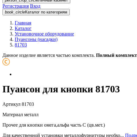
person_crop_circle
Личный кабинет
Регистрация
Вход
book_circle
Каталог
по категориям
Главная
Каталог
Установочное оборудование
Пуансоны (насадки)
81703
Данное изделие является частью комплекта.
Полный комплект
Пуансон для кнопки 81703
Артикул
81703
Материал
металл
Прочее
для кнопки омега,альфа часть С (цв.мет.)
Для качественной установки металлофурнитуры необхо...
Подро