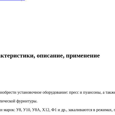
актеристики, описание, применение
обрести установочное оборудование: пресс и пуансоны, а также
лической фурнитуры.
марок: У8, У10, У8А, Х12, Ф1 и др., закаливаются в режимах, 