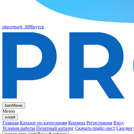
placemark_fill
Якутск
bars
Меню
Меню
xmark
Главная
Каталог по категориям
Корзина
Регистрация
Вход
Условия работы
Печатный каталог
Скачать прайс-лист
Скидки