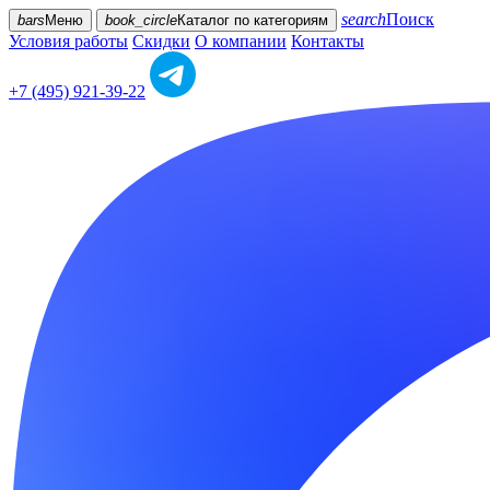
search
Поиск
bars
Меню
book_circle
Каталог
по категориям
Условия работы
Скидки
О компании
Контакты
+7 (495) 921-39-22