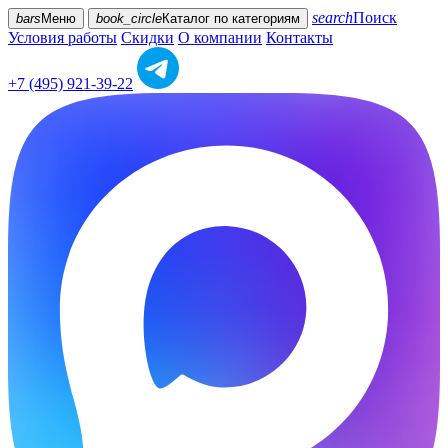
search
Поиск
bars
Меню
book_circle
Каталог
по категориям
Условия работы
Скидки
О компании
Контакты
+7 (495) 921-39-22