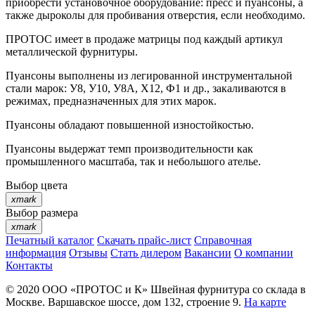
приобрести установочное оборудование: пресс и пуансоны, а
также дыроколы для пробивания отверстия, если необходимо.
ПРОТОС имеет в продаже матрицы под каждый артикул
металлической фурнитуры.
Пуансоны выполнены из легированной инструментальной
стали марок: У8, У10, У8А, Х12, Ф1 и др., закаливаются в
режимах, предназначенных для этих марок.
Пуансоны обладают повышенной изностойкостью.
Пуансоны выдержат темп производительности как
промышленного масштаба, так и небольшого ателье.
Выбор цвета
xmark
Выбор размера
xmark
Печатный каталог
Скачать прайс-лист
Справочная
информация
Отзывы
Стать дилером
Вакансии
О компании
Контакты
© 2020
ООО «ПРОТОС и К»
Швейная фурнитура со склада в
Москве.
Варшавское шоссе, дом 132, строение 9.
На карте