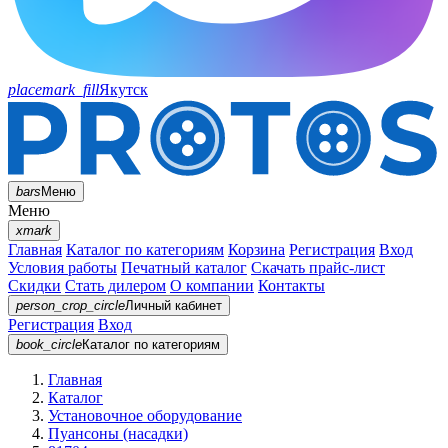
placemark_fill
Якутск
bars
Меню
Меню
xmark
Главная
Каталог по категориям
Корзина
Регистрация
Вход
Условия работы
Печатный каталог
Скачать прайс-лист
Скидки
Стать дилером
О компании
Контакты
person_crop_circle
Личный кабинет
Регистрация
Вход
book_circle
Каталог
по категориям
Главная
Каталог
Установочное оборудование
Пуансоны (насадки)