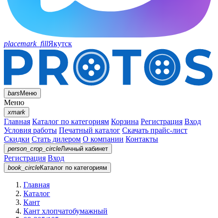
placemark_fill
Якутск
bars
Меню
Меню
xmark
Главная
Каталог по категориям
Корзина
Регистрация
Вход
Условия работы
Печатный каталог
Скачать прайс-лист
Скидки
Стать дилером
О компании
Контакты
person_crop_circle
Личный кабинет
Регистрация
Вход
book_circle
Каталог
по категориям
Главная
Каталог
Кант
Кант хлопчатобумажный