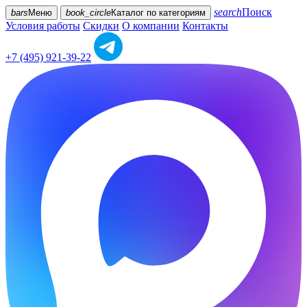
search
Поиск
bars
Меню
book_circle
Каталог
по категориям
Условия работы
Скидки
О компании
Контакты
+7 (495) 921-39-22