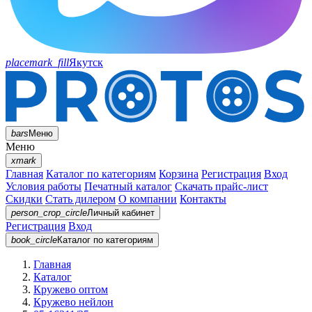
placemark_fill
Якутск
bars
Меню
Меню
xmark
Главная
Каталог по категориям
Корзина
Регистрация
Вход
Условия работы
Печатный каталог
Скачать прайс-лист
Скидки
Стать дилером
О компании
Контакты
person_crop_circle
Личный кабинет
Регистрация
Вход
book_circle
Каталог
по категориям
Главная
Каталог
Кружево оптом
Кружево нейлон