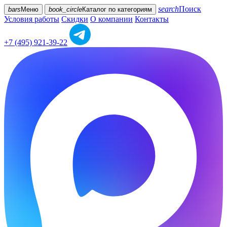
search
Поиск
bars
Меню
book_circle
Каталог
по категориям
Условия работы
Скидки
О компании
Контакты
+7 (495) 921-39-22