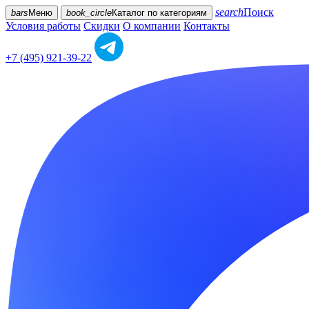
search
Поиск
bars
Меню
book_circle
Каталог
по категориям
Условия работы
Скидки
О компании
Контакты
+7 (495) 921-39-22