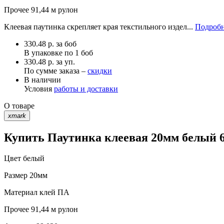
Прочее
91,44 м рулон
Клеевая паутинка скрепляет края текстильного издел...
Подробн
330.48
р.
за боб
В упаковке по
1 боб
330.48 р. за уп.
По сумме заказа –
скидки
В наличии
Условия
работы и доставки
О товаре
xmark
Купить Паутинка клеевая 20мм белый 6
Цвет
белый
Размер
20мм
Материал
клей ПА
Прочее
91,44 м рулон