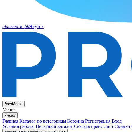
placemark_fill
Якутск
bars
Меню
Меню
xmark
Главная
Каталог по категориям
Корзина
Регистрация
Вход
Условия работы
Печатный каталог
Скачать прайс-лист
Скидки