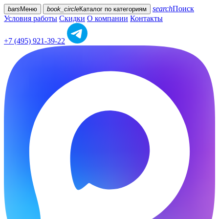
search
Поиск
bars
Меню
book_circle
Каталог
по категориям
Условия работы
Скидки
О компании
Контакты
+7 (495) 921-39-22