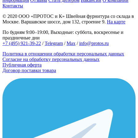
информация
Отзывы
Стать дилером
Вакансии
О компании
Контакты
© 2020
ООО «ПРОТОС и К»
Швейная фурнитура со склада в
Москве.
Варшавское шоссе, дом 132, строение 9.
На карте
По будням 9:00–19:00, Выходные: суббота, воскресенье и
праздничные дни
+7 (495) 921-39-22
/
Telegram
/
Max
/
info@protos.ru
Политика в отношении обработки персональных данных
Согласие на обработку персональных данных
Публичная оферта
Договор поставки товара