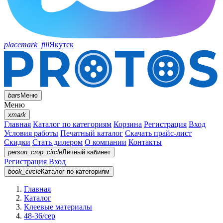
placemark_fill
Якутск
bars
Меню
Меню
xmark
Главная
Каталог по категориям
Корзина
Регистрация
Вход
Условия работы
Печатный каталог
Скачать прайс-лист
Скидки
Стать дилером
О компании
Контакты
person_crop_circle
Личный кабинет
Регистрация
Вход
book_circle
Каталог
по категориям
Главная
Каталог
Клеевые материалы
48-36/сер