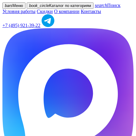
search
Поиск
bars
Меню
book_circle
Каталог
по категориям
Условия работы
Скидки
О компании
Контакты
+7 (495) 921-39-22