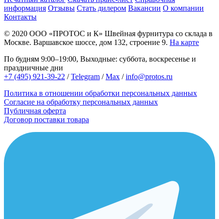
информация
Отзывы
Стать дилером
Вакансии
О компании
Контакты
© 2020
ООО «ПРОТОС и К»
Швейная фурнитура со склада в
Москве.
Варшавское шоссе, дом 132, строение 9.
На карте
По будням 9:00–19:00, Выходные: суббота, воскресенье и
праздничные дни
+7 (495) 921-39-22
/
Telegram
/
Max
/
info@protos.ru
Политика в отношении обработки персональных данных
Согласие на обработку персональных данных
Публичная оферта
Договор поставки товара