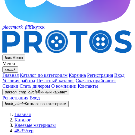
placemark_fill
Якутск
bars
Меню
Меню
xmark
Главная
Каталог по категориям
Корзина
Регистрация
Вход
Условия работы
Печатный каталог
Скачать прайс-лист
Скидки
Стать дилером
О компании
Контакты
person_crop_circle
Личный кабинет
Регистрация
Вход
book_circle
Каталог
по категориям
Главная
Каталог
Клеевые материалы
48-35/сер