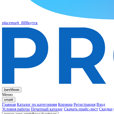
placemark_fill
Якутск
bars
Меню
Меню
xmark
Главная
Каталог по категориям
Корзина
Регистрация
Вход
Условия работы
Печатный каталог
Скачать прайс-лист
Скидки