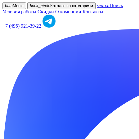
search
Поиск
bars
Меню
book_circle
Каталог
по категориям
Условия работы
Скидки
О компании
Контакты
+7 (495) 921-39-22