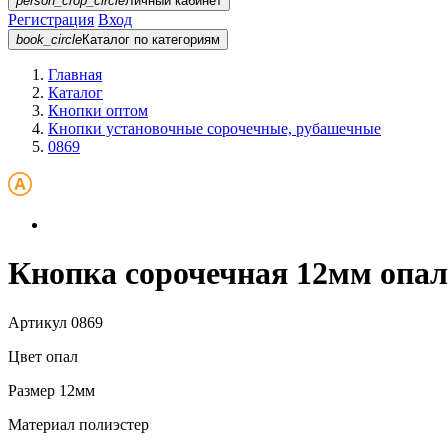
person_crop_circle
Личный кабинет
Регистрация
Вход
book_circle
Каталог
по категориям
Главная
Каталог
Кнопки оптом
Кнопки установочные сорочечные, рубашечные
0869
Кнопка сорочечная 12мм опал
Артикул
0869
Цвет
опал
Размер
12мм
Материал
полиэстер