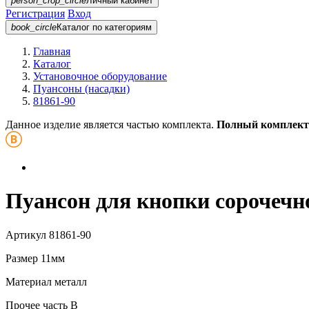
person_crop_circle
Личный кабинет
Регистрация
Вход
book_circle
Каталог
по категориям
Главная
Каталог
Установочное оборудование
Пуансоны (насадки)
81861-90
Данное изделие является частью комплекта.
Полный комплект
Пуансон для кнопки сорочечн
Артикул
81861-90
Размер
11мм
Материал
металл
Прочее
часть В