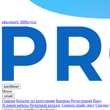
placemark_fill
Якутск
bars
Меню
Меню
xmark
Главная
Каталог по категориям
Корзина
Регистрация
Вход
Условия работы
Печатный каталог
Скачать прайс-лист
Скидки