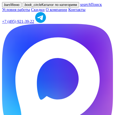
search
Поиск
bars
Меню
book_circle
Каталог
по категориям
Условия работы
Скидки
О компании
Контакты
+7 (495) 921-39-22