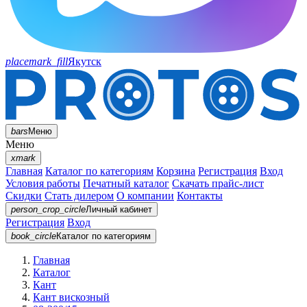
placemark_fill
Якутск
bars
Меню
Меню
xmark
Главная
Каталог по категориям
Корзина
Регистрация
Вход
Условия работы
Печатный каталог
Скачать прайс-лист
Скидки
Стать дилером
О компании
Контакты
person_crop_circle
Личный кабинет
Регистрация
Вход
book_circle
Каталог
по категориям
Главная
Каталог
Кант
Кант вискозный