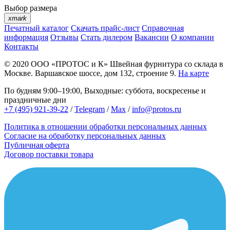
Выбор размера
xmark
Печатный каталог
Скачать прайс-лист
Справочная
информация
Отзывы
Стать дилером
Вакансии
О компании
Контакты
© 2020
ООО «ПРОТОС и К»
Швейная фурнитура со склада в
Москве.
Варшавское шоссе, дом 132, строение 9.
На карте
По будням 9:00–19:00, Выходные: суббота, воскресенье и
праздничные дни
+7 (495) 921-39-22
/
Telegram
/
Max
/
info@protos.ru
Политика в отношении обработки персональных данных
Согласие на обработку персональных данных
Публичная оферта
Договор поставки товара