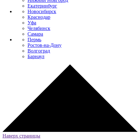
Нижний Новгород
Екатеринбург
Новосибирск
Краснодар
Уфа
Челябинск
Самара
Пермь
Ростов-на-Дону
Волгоград
Барнаул
Наверх страницы