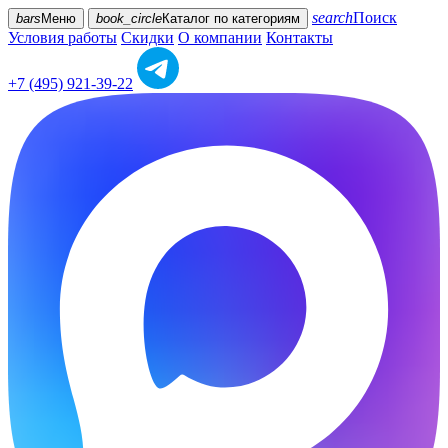
search
Поиск
bars
Меню
book_circle
Каталог
по категориям
Условия работы
Скидки
О компании
Контакты
+7 (495) 921-39-22