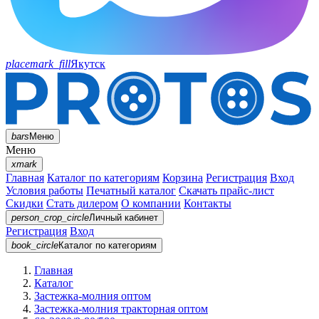
placemark_fill
Якутск
bars
Меню
Меню
xmark
Главная
Каталог по категориям
Корзина
Регистрация
Вход
Условия работы
Печатный каталог
Скачать прайс-лист
Скидки
Стать дилером
О компании
Контакты
person_crop_circle
Личный кабинет
Регистрация
Вход
book_circle
Каталог
по категориям
Главная
Каталог
Застежка-молния оптом
Застежка-молния тракторная оптом