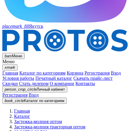
placemark_fill
Якутск
bars
Меню
Меню
xmark
Главная
Каталог по категориям
Корзина
Регистрация
Вход
Условия работы
Печатный каталог
Скачать прайс-лист
Скидки
Стать дилером
О компании
Контакты
person_crop_circle
Личный кабинет
Регистрация
Вход
book_circle
Каталог
по категориям
Главная
Каталог
Застежка-молния оптом
Застежка-молния тракторная оптом