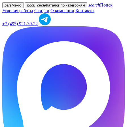
search
Поиск
bars
Меню
book_circle
Каталог
по категориям
Условия работы
Скидки
О компании
Контакты
+7 (495) 921-39-22