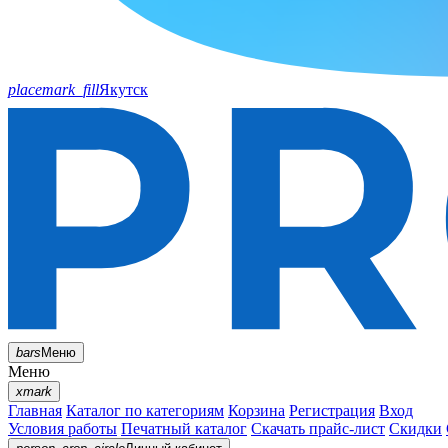
placemark_fill
Якутск
bars
Меню
Меню
xmark
Главная
Каталог по категориям
Корзина
Регистрация
Вход
Условия работы
Печатный каталог
Скачать прайс-лист
Скидки