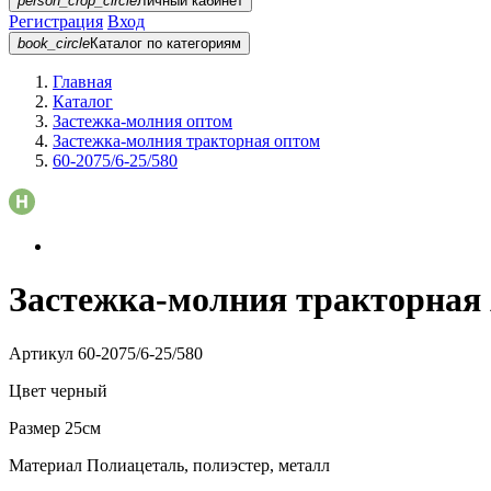
person_crop_circle
Личный кабинет
Регистрация
Вход
book_circle
Каталог
по категориям
Главная
Каталог
Застежка-молния оптом
Застежка-молния тракторная оптом
60-2075/6-25/580
Застежка-молния тракторная A
Артикул
60-2075/6-25/580
Цвет
черный
Размер
25см
Материал
Полиацеталь, полиэстер, металл