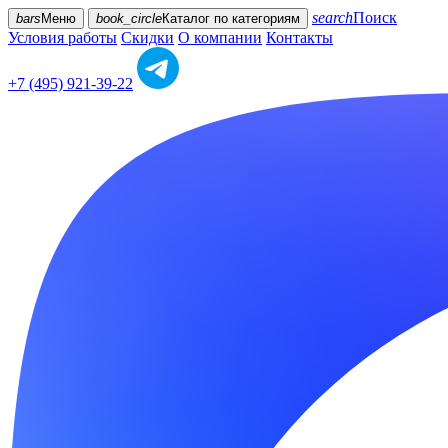
search
Поиск
bars
Меню
book_circle
Каталог
по категориям
Условия работы
Скидки
О компании
Контакты
+7 (495) 921-39-22