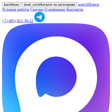
search
Поиск
bars
Меню
book_circle
Каталог
по категориям
Условия работы
Скидки
О компании
Контакты
+7 (495) 921-39-22