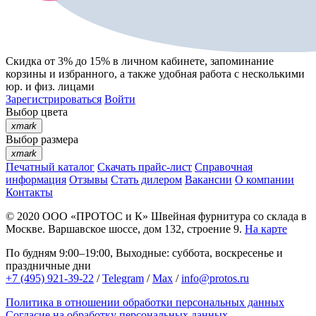
Скидка от 3% до 15%
в личном кабинете, запоминание
корзины
и
избранного
, а также удобная работа с несколькими
юр. и физ. лицами
Зарегистрироваться
Войти
Выбор цвета
xmark
Выбор размера
xmark
Печатный каталог
Скачать прайс-лист
Справочная
информация
Отзывы
Стать дилером
Вакансии
О компании
Контакты
© 2020
ООО «ПРОТОС и К»
Швейная фурнитура со склада в
Москве.
Варшавское шоссе, дом 132, строение 9.
На карте
По будням 9:00–19:00, Выходные: суббота, воскресенье и
праздничные дни
+7 (495) 921-39-22
/
Telegram
/
Max
/
info@protos.ru
Политика в отношении обработки персональных данных
Согласие на обработку персональных данных