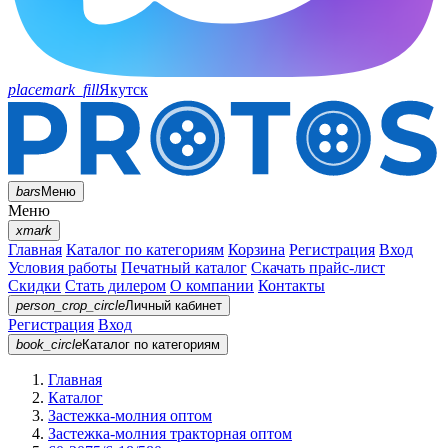
placemark_fill
Якутск
bars
Меню
Меню
xmark
Главная
Каталог по категориям
Корзина
Регистрация
Вход
Условия работы
Печатный каталог
Скачать прайс-лист
Скидки
Стать дилером
О компании
Контакты
person_crop_circle
Личный кабинет
Регистрация
Вход
book_circle
Каталог
по категориям
Главная
Каталог
Застежка-молния оптом
Застежка-молния тракторная оптом