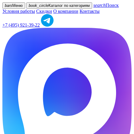
search
Поиск
bars
Меню
book_circle
Каталог
по категориям
Условия работы
Скидки
О компании
Контакты
+7 (495) 921-39-22