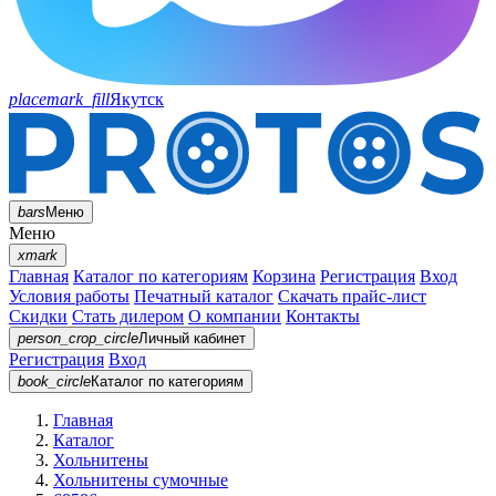
placemark_fill
Якутск
bars
Меню
Меню
xmark
Главная
Каталог по категориям
Корзина
Регистрация
Вход
Условия работы
Печатный каталог
Скачать прайс-лист
Скидки
Стать дилером
О компании
Контакты
person_crop_circle
Личный кабинет
Регистрация
Вход
book_circle
Каталог
по категориям
Главная
Каталог
Хольнитены
Хольнитены сумочные