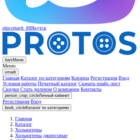
placemark_fill
Якутск
bars
Меню
Меню
xmark
Главная
Каталог по категориям
Корзина
Регистрация
Вход
Условия работы
Печатный каталог
Скачать прайс-лист
Скидки
Стать дилером
О компании
Контакты
person_crop_circle
Личный кабинет
Регистрация
Вход
book_circle
Каталог
по категориям
Главная
Каталог
Хольнитены
Хольнитены джинсовые