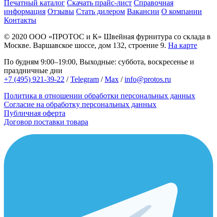
Печатный каталог
Скачать прайс-лист
Справочная
информация
Отзывы
Стать дилером
Вакансии
О компании
Контакты
© 2020
ООО «ПРОТОС и К»
Швейная фурнитура со склада в
Москве.
Варшавское шоссе, дом 132, строение 9.
На карте
По будням 9:00–19:00, Выходные: суббота, воскресенье и
праздничные дни
+7 (495) 921-39-22
/
Telegram
/
Max
/
info@protos.ru
Политика в отношении обработки персональных данных
Согласие на обработку персональных данных
Публичная оферта
Договор поставки товара