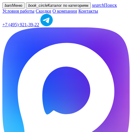
search
Поиск
bars
Меню
book_circle
Каталог
по категориям
Условия работы
Скидки
О компании
Контакты
+7 (495) 921-39-22