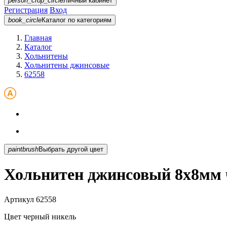
person_crop_circle
Личный кабинет
Регистрация
Вход
book_circle
Каталог
по категориям
Главная
Каталог
Хольнитены
Хольнитены джинсовые
62558
paintbrush
Выбрать другой цвет
Хольнитен джинсовый 8х8мм 
Артикул
62558
Цвет
черный никель