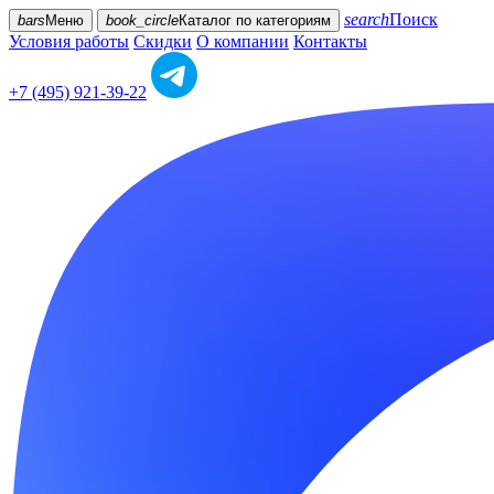
search
Поиск
bars
Меню
book_circle
Каталог
по категориям
Условия работы
Скидки
О компании
Контакты
+7 (495) 921-39-22