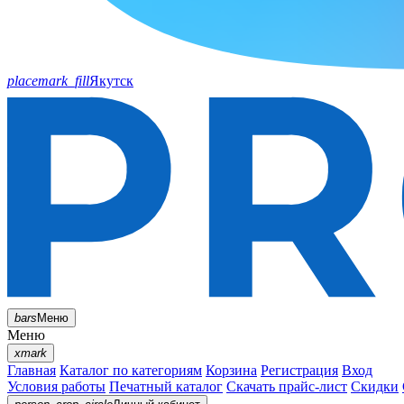
placemark_fill
Якутск
bars
Меню
Меню
xmark
Главная
Каталог по категориям
Корзина
Регистрация
Вход
Условия работы
Печатный каталог
Скачать прайс-лист
Скидки