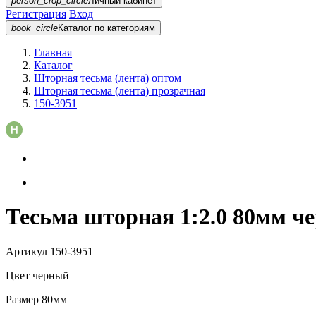
person_crop_circle
Личный кабинет
Регистрация
Вход
book_circle
Каталог
по категориям
Главная
Каталог
Шторная тесьма (лента) оптом
Шторная тесьма (лента) прозрачная
150-3951
Тесьма шторная 1:2.0 80мм ч
Артикул
150-3951
Цвет
черный
Размер
80мм