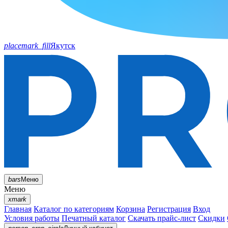
placemark_fill
Якутск
bars
Меню
Меню
xmark
Главная
Каталог по категориям
Корзина
Регистрация
Вход
Условия работы
Печатный каталог
Скачать прайс-лист
Скидки