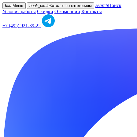
search
Поиск
bars
Меню
book_circle
Каталог
по категориям
Условия работы
Скидки
О компании
Контакты
+7 (495) 921-39-22