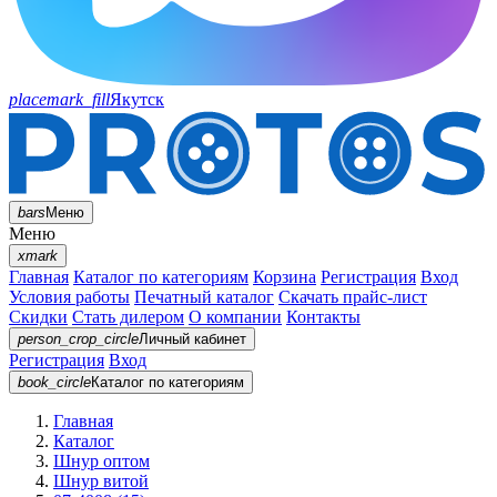
placemark_fill
Якутск
bars
Меню
Меню
xmark
Главная
Каталог по категориям
Корзина
Регистрация
Вход
Условия работы
Печатный каталог
Скачать прайс-лист
Скидки
Стать дилером
О компании
Контакты
person_crop_circle
Личный кабинет
Регистрация
Вход
book_circle
Каталог
по категориям
Главная
Каталог
Шнур оптом
Шнур витой