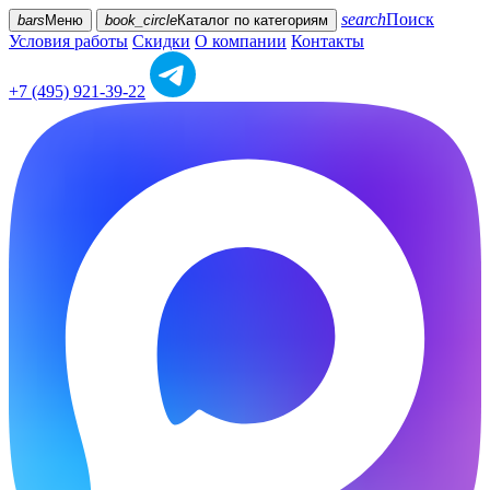
search
Поиск
bars
Меню
book_circle
Каталог
по категориям
Условия работы
Скидки
О компании
Контакты
+7 (495) 921-39-22