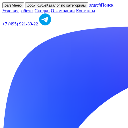
search
Поиск
bars
Меню
book_circle
Каталог
по категориям
Условия работы
Скидки
О компании
Контакты
+7 (495) 921-39-22