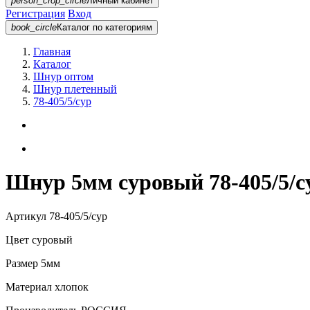
person_crop_circle
Личный кабинет
Регистрация
Вход
book_circle
Каталог
по категориям
Главная
Каталог
Шнур оптом
Шнур плетенный
78-405/5/сур
Шнур 5мм суровый 78-405/5/с
Артикул
78-405/5/сур
Цвет
суровый
Размер
5мм
Материал
хлопок