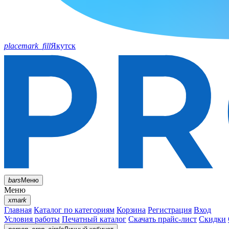
placemark_fill
Якутск
bars
Меню
Меню
xmark
Главная
Каталог по категориям
Корзина
Регистрация
Вход
Условия работы
Печатный каталог
Скачать прайс-лист
Скидки