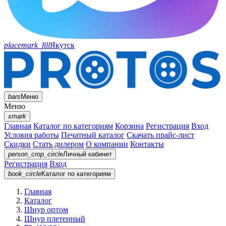
placemark_fill
Якутск
bars
Меню
Меню
xmark
Главная
Каталог по категориям
Корзина
Регистрация
Вход
Условия работы
Печатный каталог
Скачать прайс-лист
Скидки
Стать дилером
О компании
Контакты
person_crop_circle
Личный кабинет
Регистрация
Вход
book_circle
Каталог
по категориям
Главная
Каталог
Шнур оптом
Шнур плетенный