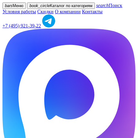
search
Поиск
bars
Меню
book_circle
Каталог
по категориям
Условия работы
Скидки
О компании
Контакты
+7 (495) 921-39-22