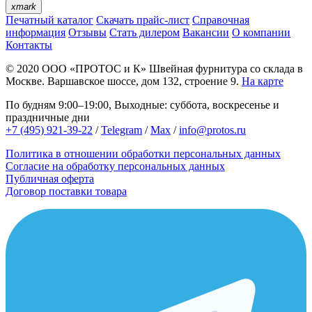
xmark
Печатный каталог
Скачать прайс-лист
Справочная
информация
Отзывы
Стать дилером
Вакансии
О компании
Контакты
© 2020
ООО «ПРОТОС и К»
Швейная фурнитура со склада в
Москве.
Варшавское шоссе, дом 132, строение 9.
На карте
По будням 9:00–19:00, Выходные: суббота, воскресенье и
праздничные дни
+7 (495) 921-39-22
/
Telegram
/
Max
/
info@protos.ru
Политика в отношении обработки персональных данных
Согласие на обработку персональных данных
Публичная оферта
Договор поставки товара