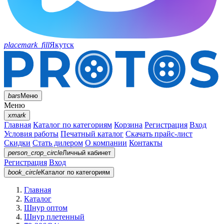
placemark_fill
Якутск
bars
Меню
Меню
xmark
Главная
Каталог по категориям
Корзина
Регистрация
Вход
Условия работы
Печатный каталог
Скачать прайс-лист
Скидки
Стать дилером
О компании
Контакты
person_crop_circle
Личный кабинет
Регистрация
Вход
book_circle
Каталог
по категориям
Главная
Каталог
Шнур оптом
Шнур плетенный