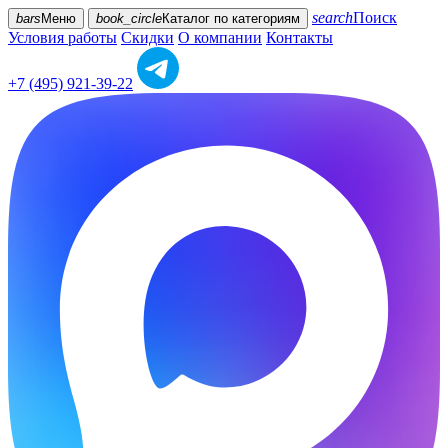
search
Поиск
bars
Меню
book_circle
Каталог
по категориям
Условия работы
Скидки
О компании
Контакты
+7 (495) 921-39-22