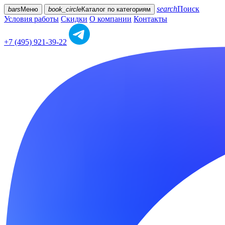
search
Поиск
bars
Меню
book_circle
Каталог
по категориям
Условия работы
Скидки
О компании
Контакты
+7 (495) 921-39-22