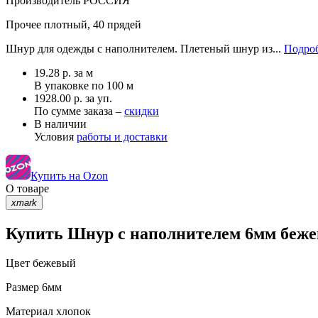
Производитель
РОССИЯ
Прочее
плотный, 40 прядей
Шнур для одежды с наполнителем. Плетеный шнур из...
Подроб
19.28
р.
за м
В упаковке по
100 м
1928.00 р. за уп.
По сумме заказа –
скидки
В наличии
Условия
работы и доставки
Купить на Ozon
О товаре
xmark
Купить Шнур с наполнителем 6мм бежев
Цвет
бежевый
Размер
6мм
Материал
хлопок