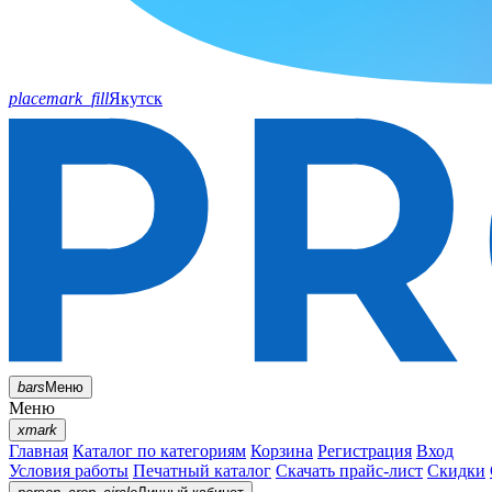
placemark_fill
Якутск
bars
Меню
Меню
xmark
Главная
Каталог по категориям
Корзина
Регистрация
Вход
Условия работы
Печатный каталог
Скачать прайс-лист
Скидки