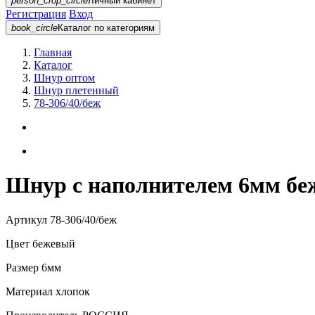
person_crop_circle
Личный кабинет
Регистрация
Вход
book_circle
Каталог
по категориям
Главная
Каталог
Шнур оптом
Шнур плетенный
78-306/40/беж
Шнур с наполнителем 6мм беж
Артикул
78-306/40/беж
Цвет
бежевый
Размер
6мм
Материал
хлопок