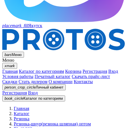
placemark_fill
Якутск
bars
Меню
Меню
xmark
Главная
Каталог по категориям
Корзина
Регистрация
Вход
Условия работы
Печатный каталог
Скачать прайс-лист
Скидки
Стать дилером
О компании
Контакты
person_crop_circle
Личный кабинет
Регистрация
Вход
book_circle
Каталог
по категориям
Главная
Каталог
Резинка
Резинка-шнур(резинка шляпная) оптом