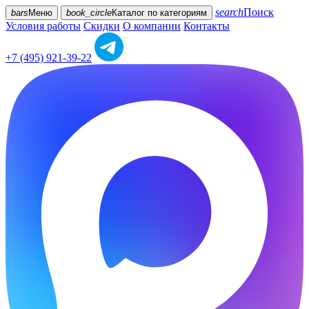
search
Поиск
bars
Меню
book_circle
Каталог
по категориям
Условия работы
Скидки
О компании
Контакты
+7 (495) 921-39-22