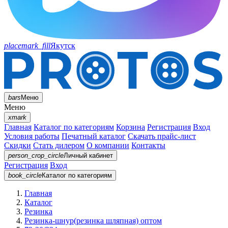
placemark_fill
Якутск
bars
Меню
Меню
xmark
Главная
Каталог по категориям
Корзина
Регистрация
Вход
Условия работы
Печатный каталог
Скачать прайс-лист
Скидки
Стать дилером
О компании
Контакты
person_crop_circle
Личный кабинет
Регистрация
Вход
book_circle
Каталог
по категориям
Главная
Каталог
Резинка
Резинка-шнур(резинка шляпная) оптом