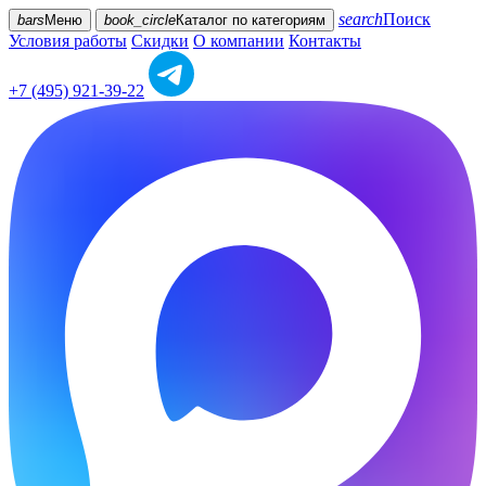
search
Поиск
bars
Меню
book_circle
Каталог
по категориям
Условия работы
Скидки
О компании
Контакты
+7 (495) 921-39-22