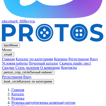
placemark_fill
Якутск
bars
Меню
Меню
xmark
Главная
Каталог по категориям
Корзина
Регистрация
Вход
Условия работы
Печатный каталог
Скачать прайс-лист
Скидки
Стать дилером
О компании
Контакты
person_crop_circle
Личный кабинет
Регистрация
Вход
book_circle
Каталог
по категориям
Главная
Каталог
Резинка
Резинка-шнур(резинка шляпная) оптом