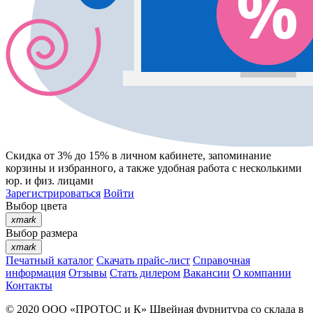
Скидка от 3% до 15%
в личном кабинете, запоминание
корзины
и
избранного
, а также удобная работа с несколькими
юр. и физ. лицами
Зарегистрироваться
Войти
Выбор цвета
xmark
Выбор размера
xmark
Печатный каталог
Скачать прайс-лист
Справочная
информация
Отзывы
Стать дилером
Вакансии
О компании
Контакты
© 2020
ООО «ПРОТОС и К»
Швейная фурнитура со склада в