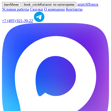
search
Поиск
bars
Меню
book_circle
Каталог
по категориям
Условия работы
Скидки
О компании
Контакты
+7 (495) 921-39-22