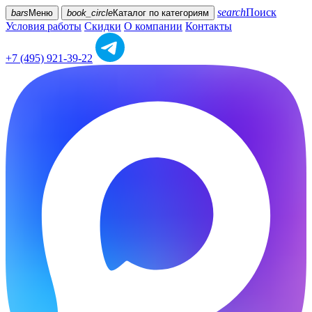
search
Поиск
bars
Меню
book_circle
Каталог
по категориям
Условия работы
Скидки
О компании
Контакты
+7 (495) 921-39-22