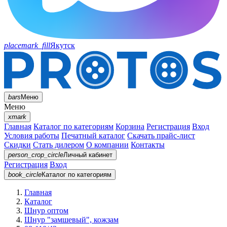
placemark_fill
Якутск
bars
Меню
Меню
xmark
Главная
Каталог по категориям
Корзина
Регистрация
Вход
Условия работы
Печатный каталог
Скачать прайс-лист
Скидки
Стать дилером
О компании
Контакты
person_crop_circle
Личный кабинет
Регистрация
Вход
book_circle
Каталог
по категориям
Главная
Каталог
Шнур оптом
Шнур "замшевый", кожзам