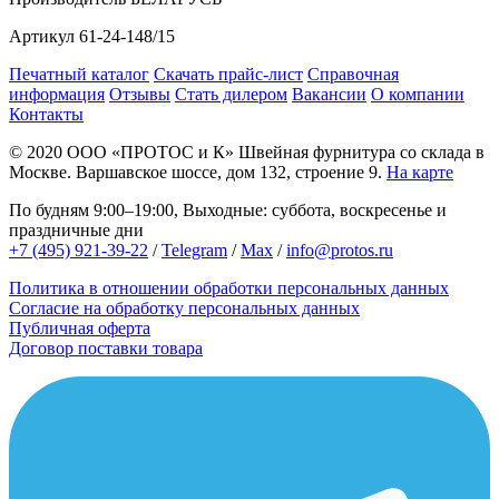
Артикул
61-24-148/15
Печатный каталог
Скачать прайс-лист
Справочная
информация
Отзывы
Стать дилером
Вакансии
О компании
Контакты
© 2020
ООО «ПРОТОС и К»
Швейная фурнитура со склада в
Москве.
Варшавское шоссе, дом 132, строение 9.
На карте
По будням 9:00–19:00, Выходные: суббота, воскресенье и
праздничные дни
+7 (495) 921-39-22
/
Telegram
/
Max
/
info@protos.ru
Политика в отношении обработки персональных данных
Согласие на обработку персональных данных
Публичная оферта
Договор поставки товара