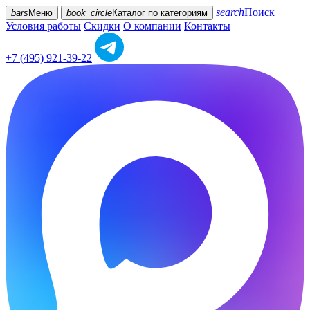
search
Поиск
bars
Меню
book_circle
Каталог
по категориям
Условия работы
Скидки
О компании
Контакты
+7 (495) 921-39-22