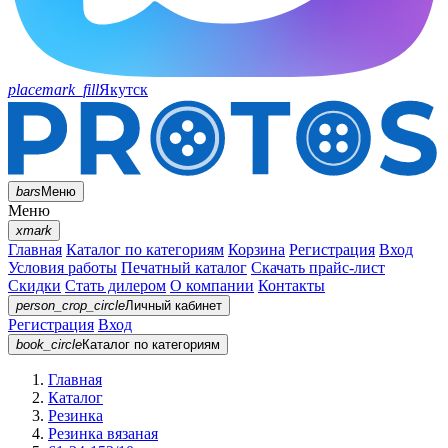
placemark_fill
Якутск
bars
Меню
Меню
xmark
Главная
Каталог по категориям
Корзина
Регистрация
Вход
Условия работы
Печатный каталог
Скачать прайс-лист
Скидки
Стать дилером
О компании
Контакты
person_crop_circle
Личный кабинет
Регистрация
Вход
book_circle
Каталог
по категориям
Главная
Каталог
Резинка
Резинка вязаная