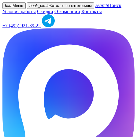
search
Поиск
bars
Меню
book_circle
Каталог
по категориям
Условия работы
Скидки
О компании
Контакты
+7 (495) 921-39-22