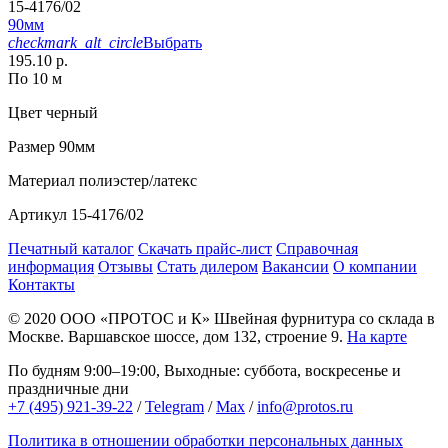
15-4176/02
90мм
checkmark_alt_circle
Выбрать
195.10 р.
По 10 м
Цвет
черный
Размер
90мм
Материал
полиэстер/латекс
Артикул
15-4176/02
Печатный каталог
Скачать прайс-лист
Справочная
информация
Отзывы
Стать дилером
Вакансии
О компании
Контакты
© 2020
ООО «ПРОТОС и К»
Швейная фурнитура со склада в
Москве.
Варшавское шоссе, дом 132, строение 9.
На карте
По будням 9:00–19:00, Выходные: суббота, воскресенье и
праздничные дни
+7 (495) 921-39-22
/
Telegram
/
Max
/
info@protos.ru
Политика в отношении обработки персональных данных