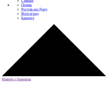
Самара
Пермь
Ростов-на-Дону
Волгоград
Барнаул
Наверх страницы