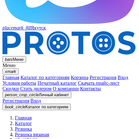
placemark_fill
Якутск
bars
Меню
Меню
xmark
Главная
Каталог по категориям
Корзина
Регистрация
Вход
Условия работы
Печатный каталог
Скачать прайс-лист
Скидки
Стать дилером
О компании
Контакты
person_crop_circle
Личный кабинет
Регистрация
Вход
book_circle
Каталог
по категориям
Главная
Каталог
Резинка
Резинка вязаная