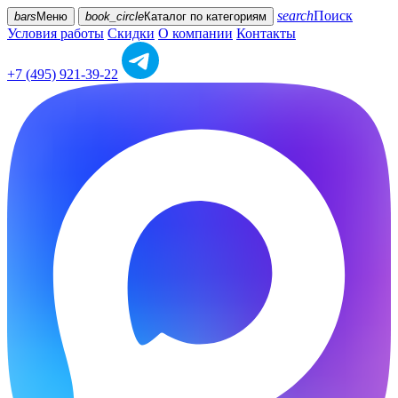
search
Поиск
bars
Меню
book_circle
Каталог
по категориям
Условия работы
Скидки
О компании
Контакты
+7 (495) 921-39-22