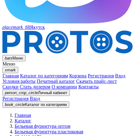
placemark_fill
Якутск
bars
Меню
Меню
xmark
Главная
Каталог по категориям
Корзина
Регистрация
Вход
Условия работы
Печатный каталог
Скачать прайс-лист
Скидки
Стать дилером
О компании
Контакты
person_crop_circle
Личный кабинет
Регистрация
Вход
book_circle
Каталог
по категориям
Главная
Каталог
Бельевая фурнитура оптом
Бельевая фурнитура пластиковая