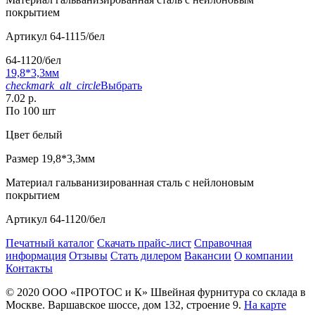
покрытием
Артикул
64-1115/бел
64-1120/бел
19,8*3,3мм
checkmark_alt_circle
Выбрать
7.02 р.
По 100 шт
Цвет
белый
Размер
19,8*3,3мм
Материал
гальванизированная сталь с нейлоновым
покрытием
Артикул
64-1120/бел
Печатный каталог
Скачать прайс-лист
Справочная
информация
Отзывы
Стать дилером
Вакансии
О компании
Контакты
© 2020
ООО «ПРОТОС и К»
Швейная фурнитура со склада в
Москве.
Варшавское шоссе, дом 132, строение 9.
На карте