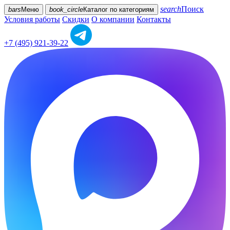
search
Поиск
bars
Меню
book_circle
Каталог
по категориям
Условия работы
Скидки
О компании
Контакты
+7 (495) 921-39-22