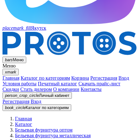
placemark_fill
Якутск
bars
Меню
Меню
xmark
Главная
Каталог по категориям
Корзина
Регистрация
Вход
Условия работы
Печатный каталог
Скачать прайс-лист
Скидки
Стать дилером
О компании
Контакты
person_crop_circle
Личный кабинет
Регистрация
Вход
book_circle
Каталог
по категориям
Главная
Каталог
Бельевая фурнитура оптом
Бельевая фурнитура металлическая